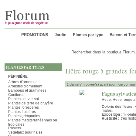
Chargement...
PROMOTIONS
Jardin
Plantes par type
Balcon et Ter
PLANTES PAR TYPES
Hêtre rouge à grandes feu
PÉPINIÈRE
Arbres d'ornement
1 plante(s) trouvée(s) ayant pour nom commun 
Arbustes d'ornement
Bambous et graminées
Fagus sylvatic
Conifères
Plantes couvre-sol
Hêtre, Hêtre rouge à
Plantes de terre de bruyère
Coloris des fleurs
: 
Plantes forestières
mâles.
Plantes fruitières
Exposition
: mi-omb
Plantes grimpantes
Rusticité
: très rust
Plantes mediterranéennes ou
tropicales
Rosiers
Végétaux pour haies