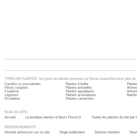
TYPES DE PLANTES : les types de plantes présents sur florum aujourd'hui avec plus de 
Cactées ou succulentes
Plantes à bulbe
Plantes
Fleurs coupées
Plantes annuelles
Arbres
Fougères
Plantes aquatiques
Arbust
Légumes
Plantes aromatiques
Bambo
Orchidées
Plantes carnivores
PLAN DU SITE
Accueil
La boutique plantes et fleurs Florum.fr
Toutes les plantes du site par 
RENSEIGNEMENTS
Devenir annonceur sur ce site
Regie publicitaire
Devenir membre
Nous