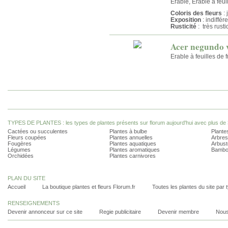
Erable, Erable à feui
Coloris des fleurs
: 
Exposition
: indiffér
Rusticité
: très rust
Acer negundo 
Erable à feuilles de 
TYPES DE PLANTES : les types de plantes présents sur florum aujourd'hui avec plus de 
Cactées ou succulentes
Plantes à bulbe
Plantes
Fleurs coupées
Plantes annuelles
Arbres
Fougères
Plantes aquatiques
Arbust
Légumes
Plantes aromatiques
Bambo
Orchidées
Plantes carnivores
PLAN DU SITE
Accueil
La boutique plantes et fleurs Florum.fr
Toutes les plantes du site par 
RENSEIGNEMENTS
Devenir annonceur sur ce site
Regie publicitaire
Devenir membre
Nous