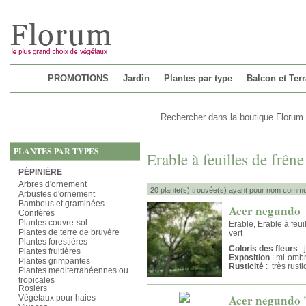
Chargement...
PROMOTIONS
Jardin
Plantes par type
Balcon et Ter
PLANTES PAR TYPES
Erable à feuilles de frêne
PÉPINIÈRE
Arbres d'ornement
20 plante(s) trouvée(s) ayant pour nom commun 
Arbustes d'ornement
Bambous et graminées
Acer negundo
Conifères
Plantes couvre-sol
Erable, Erable à feui
Plantes de terre de bruyère
vert
Plantes forestières
Coloris des fleurs
: 
Plantes fruitières
Exposition
: mi-omb
Plantes grimpantes
Rusticité
: très rust
Plantes mediterranéennes ou
tropicales
Rosiers
Acer negundo 
Végétaux pour haies