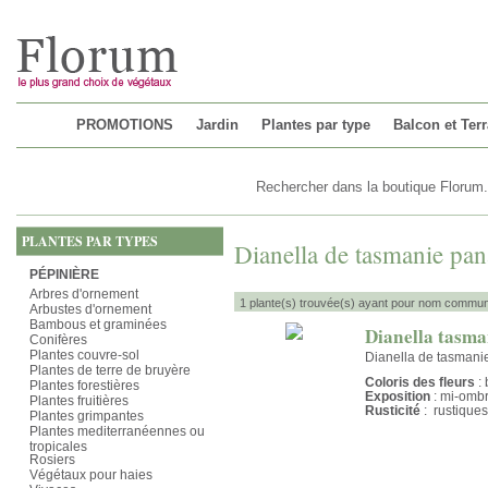
Chargement...
PROMOTIONS
Jardin
Plantes par type
Balcon et Ter
PLANTES PAR TYPES
Dianella de tasmanie pa
PÉPINIÈRE
Arbres d'ornement
1 plante(s) trouvée(s) ayant pour nom commun
Arbustes d'ornement
Bambous et graminées
Dianella tasma
Conifères
Plantes couvre-sol
Dianella de tasmani
Plantes de terre de bruyère
Coloris des fleurs
: 
Plantes forestières
Exposition
: mi-omb
Plantes fruitières
Rusticité
: rustiques
Plantes grimpantes
Plantes mediterranéennes ou
tropicales
Rosiers
Végétaux pour haies