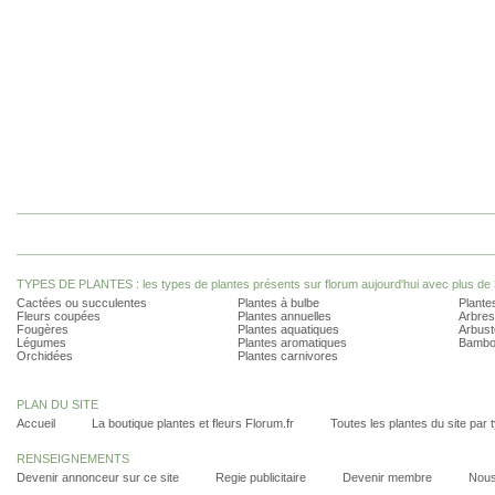
TYPES DE PLANTES : les types de plantes présents sur florum aujourd'hui avec plus de 
Cactées ou succulentes
Plantes à bulbe
Plantes
Fleurs coupées
Plantes annuelles
Arbres
Fougères
Plantes aquatiques
Arbust
Légumes
Plantes aromatiques
Bambo
Orchidées
Plantes carnivores
PLAN DU SITE
Accueil
La boutique plantes et fleurs Florum.fr
Toutes les plantes du site par 
RENSEIGNEMENTS
Devenir annonceur sur ce site
Regie publicitaire
Devenir membre
Nous