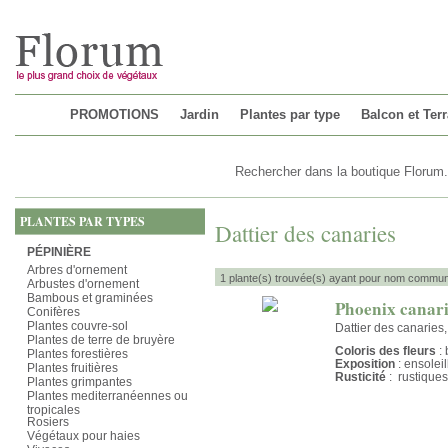
Chargement...
PROMOTIONS
Jardin
Plantes par type
Balcon et Ter
PLANTES PAR TYPES
Dattier des canaries
PÉPINIÈRE
Arbres d'ornement
1 plante(s) trouvée(s) ayant pour nom commun 
Arbustes d'ornement
Bambous et graminées
Phoenix canari
Conifères
Plantes couvre-sol
Dattier des canaries
Plantes de terre de bruyère
Coloris des fleurs
: 
Plantes forestières
Exposition
: ensolei
Plantes fruitières
Rusticité
: rustiques
Plantes grimpantes
Plantes mediterranéennes ou
tropicales
Rosiers
Végétaux pour haies