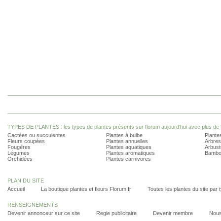
TYPES DE PLANTES : les types de plantes présents sur florum aujourd'hui avec plus de 
Cactées ou succulentes
Plantes à bulbe
Plantes
Fleurs coupées
Plantes annuelles
Arbres
Fougères
Plantes aquatiques
Arbust
Légumes
Plantes aromatiques
Bambo
Orchidées
Plantes carnivores
PLAN DU SITE
Accueil
La boutique plantes et fleurs Florum.fr
Toutes les plantes du site par 
RENSEIGNEMENTS
Devenir annonceur sur ce site
Regie publicitaire
Devenir membre
Nous