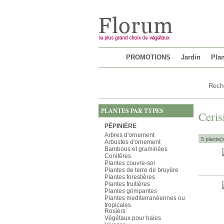
Chargement...
PROMOTIONS
Jardin
Plan
PLANTES PAR TYPES
Ceris
PÉPINIÈRE
Arbres d'ornement
5 plante(
Arbustes d'ornement
Bambous et graminées
Conifères
Plantes couvre-sol
Plantes de terre de bruyère
Plantes forestières
Plantes fruitières
Plantes grimpantes
Plantes mediterranéennes ou
tropicales
Rosiers
Végétaux pour haies