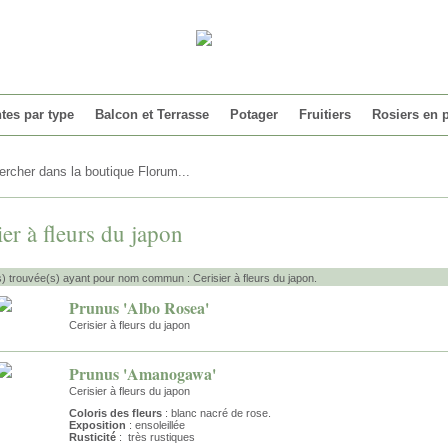
tes par type
Balcon et Terrasse
Potager
Fruitiers
Rosiers en 
ier à fleurs du japon
s) trouvée(s) ayant pour nom commun : Cerisier à fleurs du japon.
Prunus 'Albo Rosea'
Cerisier à fleurs du japon
Prunus 'Amanogawa'
Cerisier à fleurs du japon
Coloris des fleurs
: blanc nacré de rose.
Exposition
: ensoleillée
Rusticité
: très rustiques