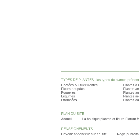
TYPES DE PLANTES : les types de plantes présents 
Cactées ou succulentes
Plantes à 
Fleurs coupées
Plantes an
Fougères
Plantes a
Légumes
Plantes a
Orchidées
Plantes ca
PLAN DU SITE
Accueil
La boutique plantes et fleurs Florum.fr
RENSEIGNEMENTS
Devenir annonceur sur ce site
Regie publicita