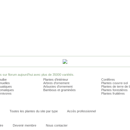
sur florum aujourd'hui avec plus de 35000 variétés.
bulbe
Plantes d'intérieur
Conifères
nuelles
Arbres d'ornement
Plantes couvre-sol
quatiques
Arbustes d'ornement
Plantes de terre de 
romatiques
Bambous et graminées
Plantes forestières
rnivores
Plantes fruitières
Toutes les plantes du site par type
Accès professionnel
ire
Devenir membre
Nous contacter