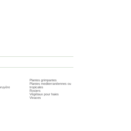
Plantes grimpantes
Plantes mediterranéennes ou
bruyère
tropicales
Rosiers
Végétaux pour haies
Vivaces