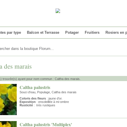
tes par type
Balcon et Terrasse
Potager
Fruitiers
Rosiers en 
a des marais
s) trouvée(s) ayant pour nom commun : Caltha des marais.
Caltha palustris
Souci d'eau, Populage, Caltha des marais
Coloris des fleurs
: jaune d'or.
Exposition
: ensoleillée à mi-ombre
Rusticité
: très rustiques
Caltha palustris 'Multiplex'