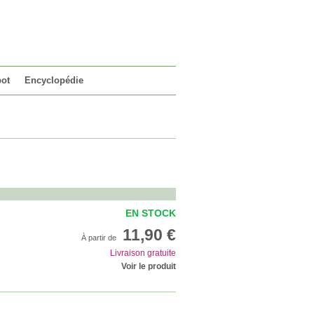
VOTRE PANIER
0 article
pot
Encyclopédie
EN STOCK
11,90 €
À partir de
Livraison gratuite
Voir le produit