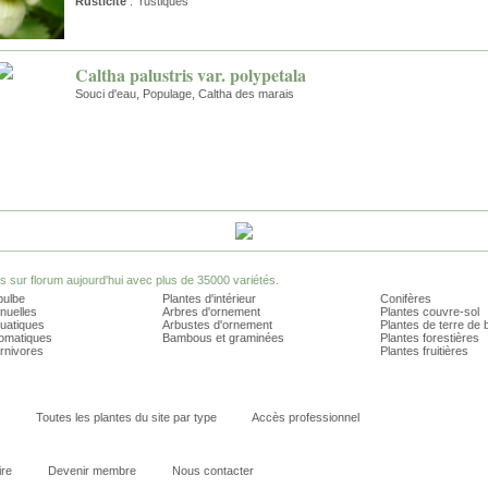
Rusticité
: rustiques
Caltha palustris var. polypetala
Souci d'eau, Populage, Caltha des marais
sur florum aujourd'hui avec plus de 35000 variétés.
bulbe
Plantes d'intérieur
Conifères
nuelles
Arbres d'ornement
Plantes couvre-sol
quatiques
Arbustes d'ornement
Plantes de terre de 
romatiques
Bambous et graminées
Plantes forestières
rnivores
Plantes fruitières
Toutes les plantes du site par type
Accès professionnel
ire
Devenir membre
Nous contacter