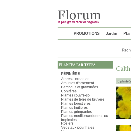
Chargement...
PROMOTIONS
Jardin
Plan
PLANTES PAR TYPES
Calth
PÉPINIÈRE
Arbres d'ornement
8 plante(
Arbustes d'ornement
Bambous et graminées
Conifères
Plantes couvre-sol
Plantes de terre de bruyère
Plantes forestières
Plantes fruitières
Plantes grimpantes
Plantes mediterranéennes ou
tropicales
Rosiers
Végétaux pour haies