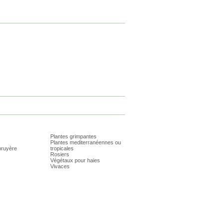
Plantes grimpantes
Plantes mediterranéennes ou
bruyère
tropicales
Rosiers
Végétaux pour haies
Vivaces