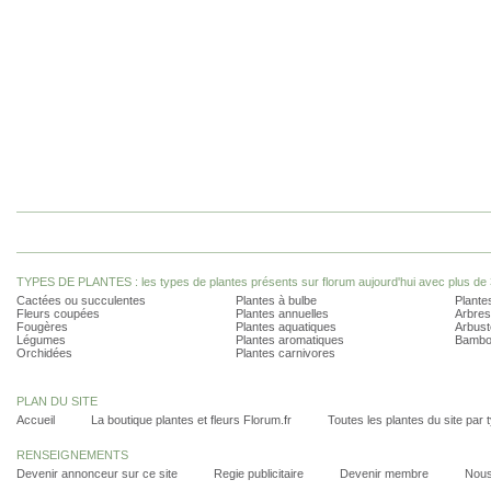
TYPES DE PLANTES : les types de plantes présents sur florum aujourd'hui avec plus de 
Cactées ou succulentes
Plantes à bulbe
Plantes
Fleurs coupées
Plantes annuelles
Arbres
Fougères
Plantes aquatiques
Arbust
Légumes
Plantes aromatiques
Bambo
Orchidées
Plantes carnivores
PLAN DU SITE
Accueil
La boutique plantes et fleurs Florum.fr
Toutes les plantes du site par 
RENSEIGNEMENTS
Devenir annonceur sur ce site
Regie publicitaire
Devenir membre
Nous