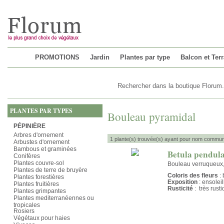
Chargement...
PROMOTIONS
Jardin
Plantes par type
Balcon et Ter
PLANTES PAR TYPES
Bouleau pyramidal
PÉPINIÈRE
Arbres d'ornement
1 plante(s) trouvée(s) ayant pour nom commun
Arbustes d'ornement
Bambous et graminées
Betula pendula 
Conifères
Plantes couvre-sol
Bouleau verruqueux,
Plantes de terre de bruyère
Coloris des fleurs
: 
Plantes forestières
Exposition
: ensolei
Plantes fruitières
Rusticité
: très rust
Plantes grimpantes
Plantes mediterranéennes ou
tropicales
Rosiers
Végétaux pour haies