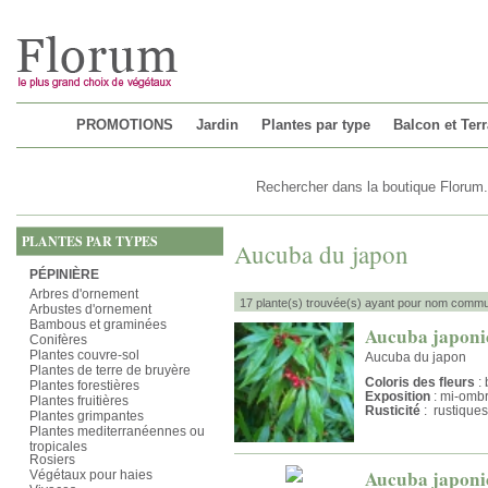
Chargement...
PROMOTIONS
Jardin
Plantes par type
Balcon et Ter
PLANTES PAR TYPES
Aucuba du japon
PÉPINIÈRE
Arbres d'ornement
17 plante(s) trouvée(s) ayant pour nom commu
Arbustes d'ornement
Bambous et graminées
Aucuba japoni
Conifères
Plantes couvre-sol
Aucuba du japon
Plantes de terre de bruyère
Coloris des fleurs
: 
Plantes forestières
Exposition
: mi-omb
Plantes fruitières
Rusticité
: rustiques
Plantes grimpantes
Plantes mediterranéennes ou
tropicales
Rosiers
Aucuba japonic
Végétaux pour haies