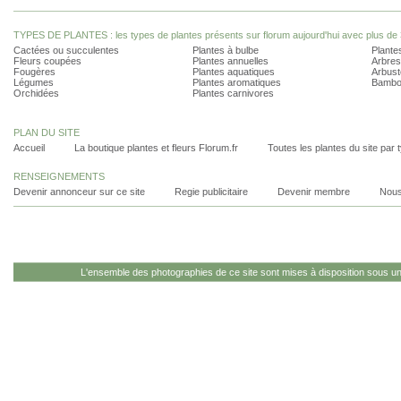
TYPES DE PLANTES : les types de plantes présents sur florum aujourd'hui avec plus de 
Cactées ou succulentes
Plantes à bulbe
Plantes
Fleurs coupées
Plantes annuelles
Arbres
Fougères
Plantes aquatiques
Arbust
Légumes
Plantes aromatiques
Bambo
Orchidées
Plantes carnivores
PLAN DU SITE
Accueil
La boutique plantes et fleurs Florum.fr
Toutes les plantes du site par 
RENSEIGNEMENTS
Devenir annonceur sur ce site
Regie publicitaire
Devenir membre
Nous
L'ensemble des photographies de ce site sont mises à disposition sous u