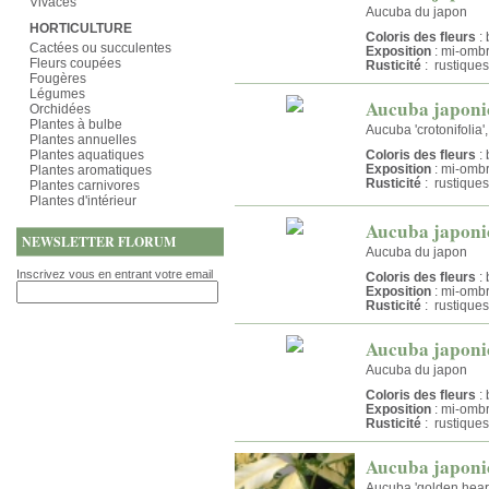
Vivaces
Aucuba du japon
HORTICULTURE
Coloris des fleurs
: 
Cactées ou succulentes
Exposition
: mi-omb
Fleurs coupées
Rusticité
: rustiques
Fougères
Légumes
Aucuba japonic
Orchidées
Plantes à bulbe
Aucuba 'crotonifolia'
Plantes annuelles
Plantes aquatiques
Coloris des fleurs
: 
Exposition
: mi-omb
Plantes aromatiques
Rusticité
: rustiques
Plantes carnivores
Plantes d'intérieur
Aucuba japoni
NEWSLETTER FLORUM
Aucuba du japon
Inscrivez vous en entrant votre email
Coloris des fleurs
: 
Exposition
: mi-omb
Rusticité
: rustiques
Aucuba japoni
Aucuba du japon
Coloris des fleurs
: 
Exposition
: mi-omb
Rusticité
: rustiques
Aucuba japoni
Aucuba 'golden hear