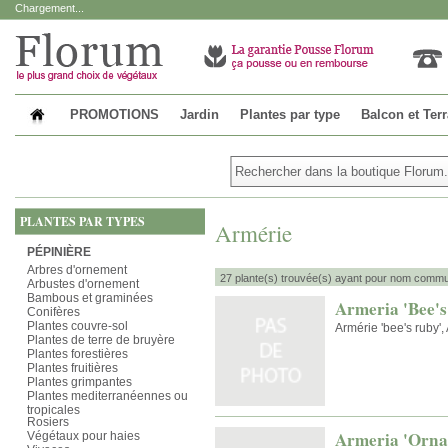
Chargement...
PROMOTIONS
Jardin
Plantes par type
Balcon et Ter
PLANTES PAR TYPES
Armérie
PÉPINIÈRE
Arbres d'ornement
27 plante(s) trouvée(s) ayant pour nom commu
Arbustes d'ornement
Bambous et graminées
Armeria 'Bee's
Conifères
Plantes couvre-sol
Armérie 'bee's ruby',
Plantes de terre de bruyère
Plantes forestières
Plantes fruitières
Plantes grimpantes
Plantes mediterranéennes ou
tropicales
Rosiers
Armeria 'Orna
Végétaux pour haies