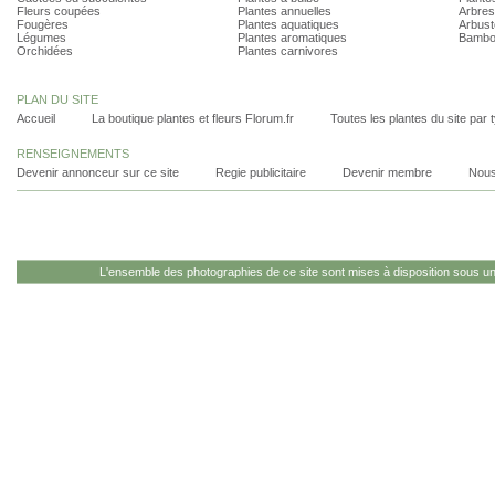
Fleurs coupées
Plantes annuelles
Arbres
Fougères
Plantes aquatiques
Arbust
Légumes
Plantes aromatiques
Bambo
Orchidées
Plantes carnivores
PLAN DU SITE
Accueil
La boutique plantes et fleurs Florum.fr
Toutes les plantes du site par 
RENSEIGNEMENTS
Devenir annonceur sur ce site
Regie publicitaire
Devenir membre
Nous
L'ensemble des photographies de ce site sont mises à disposition sous u