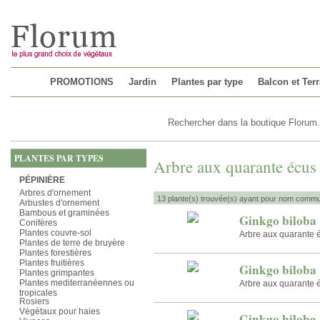
Chargement...
PROMOTIONS
Jardin
Plantes par type
Balcon et Ter
PLANTES PAR TYPES
Arbre aux quarante écus
PÉPINIÈRE
Arbres d'ornement
13 plante(s) trouvée(s) ayant pour nom commu
Arbustes d'ornement
Bambous et graminées
Ginkgo biloba
Conifères
Plantes couvre-sol
Arbre aux quarante 
Plantes de terre de bruyère
Plantes forestières
Plantes fruitières
Ginkgo biloba
Plantes grimpantes
Plantes mediterranéennes ou
Arbre aux quarante 
tropicales
Rosiers
Végétaux pour haies
Ginkgo biloba 