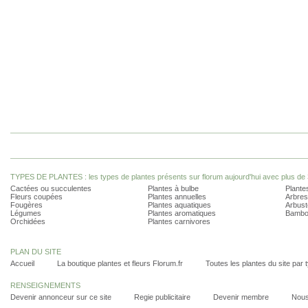
TYPES DE PLANTES : les types de plantes présents sur florum aujourd'hui avec plus de 
Cactées ou succulentes
Plantes à bulbe
Plantes
Fleurs coupées
Plantes annuelles
Arbres
Fougères
Plantes aquatiques
Arbust
Légumes
Plantes aromatiques
Bambo
Orchidées
Plantes carnivores
PLAN DU SITE
Accueil
La boutique plantes et fleurs Florum.fr
Toutes les plantes du site par 
RENSEIGNEMENTS
Devenir annonceur sur ce site
Regie publicitaire
Devenir membre
Nous