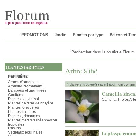
Chargement...
PROMOTIONS
Jardin
Plantes par type
Balcon et Ter
PLANTES PAR TYPES
Arbre à thé
PÉPINIÈRE
Arbres d'ornement
4 plante(s) trouvée(s) ayant pour nom commun 
Arbustes d'ornement
Bambous et graminées
Camellia sinen
Conifères
Plantes couvre-sol
Camelia, Théier, Arb
Plantes de terre de bruyère
Plantes forestières
Plantes fruitières
Plantes grimpantes
Plantes mediterranéennes ou
tropicales
Rosiers
Leptospermum
Végétaux pour haies