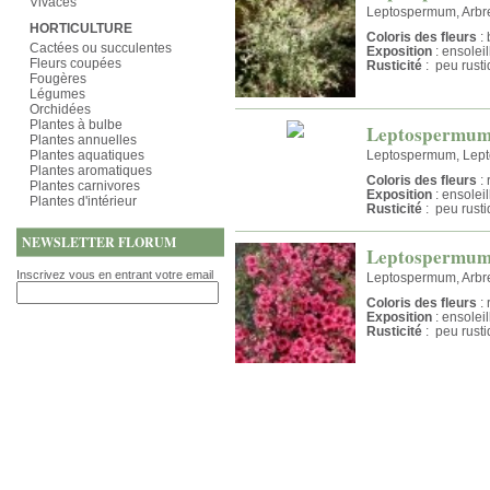
Vivaces
Leptospermum, Arbre
HORTICULTURE
Coloris des fleurs
: 
Cactées ou succulentes
Exposition
: ensolei
Fleurs coupées
Rusticité
: peu rust
Fougères
Légumes
Orchidées
Plantes à bulbe
Leptospermum 
Plantes annuelles
Plantes aquatiques
Leptospermum, Lepto
Plantes aromatiques
Coloris des fleurs
: 
Plantes carnivores
Exposition
: ensolei
Plantes d'intérieur
Rusticité
: peu rust
NEWSLETTER FLORUM
Leptospermum 
Inscrivez vous en entrant votre email
Leptospermum, Arbre
Coloris des fleurs
: 
Exposition
: ensolei
Rusticité
: peu rust