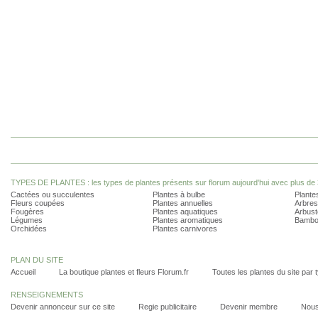
TYPES DE PLANTES : les types de plantes présents sur florum aujourd'hui avec plus de 
Cactées ou succulentes
Plantes à bulbe
Plantes
Fleurs coupées
Plantes annuelles
Arbres
Fougères
Plantes aquatiques
Arbust
Légumes
Plantes aromatiques
Bambo
Orchidées
Plantes carnivores
PLAN DU SITE
Accueil
La boutique plantes et fleurs Florum.fr
Toutes les plantes du site par 
RENSEIGNEMENTS
Devenir annonceur sur ce site
Regie publicitaire
Devenir membre
Nous