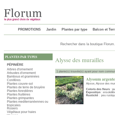
Chargement...
PROMOTIONS
Jardin
Plantes par type
Balcon et Ter
PLANTES PAR TYPES
Alysse des murailles
PÉPINIÈRE
Arbres d'ornement
1 plante(s) trouvée(s) ayant pour nom commun 
Arbustes d'ornement
Bambous et graminées
Alyssum argent
Conifères
Plantes couvre-sol
Alysse, Alysse des mur
Plantes de terre de bruyère
Coloris des fleurs
: ja
Plantes forestières
Exposition
: ensoleillé
Plantes fruitières
Rusticité
: peu rustiq
Plantes grimpantes
Plantes mediterranéennes ou
tropicales
Rosiers
Végétaux pour haies