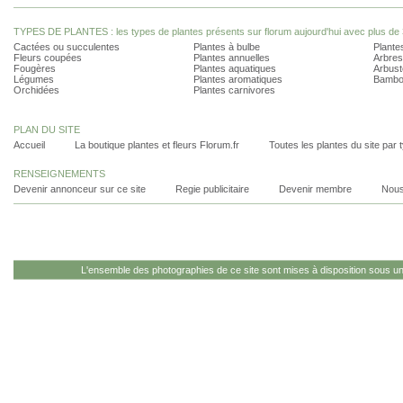
TYPES DE PLANTES : les types de plantes présents sur florum aujourd'hui avec plus de 
Cactées ou succulentes
Plantes à bulbe
Plantes
Fleurs coupées
Plantes annuelles
Arbres
Fougères
Plantes aquatiques
Arbust
Légumes
Plantes aromatiques
Bambo
Orchidées
Plantes carnivores
PLAN DU SITE
Accueil
La boutique plantes et fleurs Florum.fr
Toutes les plantes du site par 
RENSEIGNEMENTS
Devenir annonceur sur ce site
Regie publicitaire
Devenir membre
Nous
L'ensemble des photographies de ce site sont mises à disposition sous u