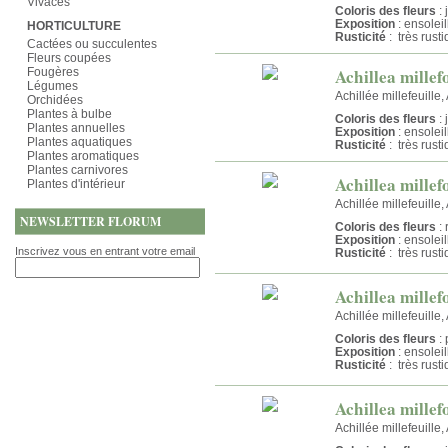
Vivaces
Coloris des fleurs
: 
Exposition
: ensolei
HORTICULTURE
Rusticité
: très rust
Cactées ou succulentes
Fleurs coupées
Achillea mille
Fougères
Légumes
Achillée millefeuille,
Orchidées
Plantes à bulbe
Coloris des fleurs
: 
Plantes annuelles
Exposition
: ensolei
Plantes aquatiques
Rusticité
: très rust
Plantes aromatiques
Plantes carnivores
Achillea millef
Plantes d'intérieur
Achillée millefeuille,
NEWSLETTER FLORUM
Coloris des fleurs
: 
Exposition
: ensolei
Inscrivez vous en entrant votre email
Rusticité
: très rust
Achillea mille
Achillée millefeuille
Coloris des fleurs
: 
Exposition
: ensolei
Rusticité
: très rust
Achillea millef
Achillée millefeuille,