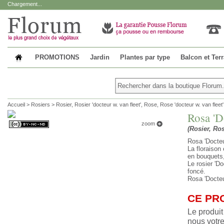
Chargement...
PROMOTIONS
Jardin
Plantes par type
Balcon et Ter
Accueil
>
Rosiers
>
Rosier, Rosier 'docteur w. van fleet', Rose, Rose 'docteur w. van fleet'
Rosa 'D
zoom
(Rosier, Ros
Rosa 'Docteu
La floraison
en bouquets,
Le rosier 'D
foncé.
Rosa 'Docteu
CE PR
Le produit
nous votre