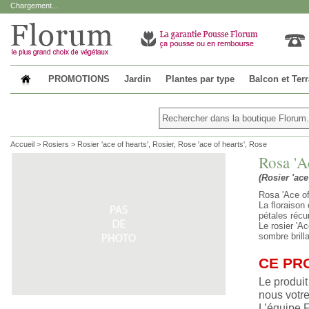
Chargement...
PROMOTIONS
Jardin
Plantes par type
Balcon et Ter
Accueil
>
Rosiers
>
Rosier 'ace of hearts', Rosier, Rose 'ace of hearts', Rose
Rosa 'A
(Rosier 'ace
Rosa 'Ace of
La floraison
pétales récu
Le rosier 'A
sombre brilla
CE PR
Le produit
nous votre
L’équipe 