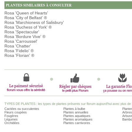
PLANTES SIMILAIRES À CONSULTER
Rosa 'Queen of Hearts'
Rosa 'City of Belfast' ®
Rosa 'Marchioness of Salisbury'
Rosa 'Duchess of York' ®
Rosa 'Spectacular'
Rosa 'Bordure Vive' ®
Rosa 'Carroussel'
Rosa 'Chatter'
Rosa 'Fidelio' ®
Rosa 'Florian' ®
TYPES DE PLANTES : les types de plantes présents sur florum aujourd'hui avec plus de 
Cactées ou succulentes
Plantes à bulbe
Plantes
Fleurs coupées
Plantes annuelles
Arbres
Fougères
Plantes aquatiques
Arbust
Légumes
Plantes aromatiques
Bambo
Orchidées
Plantes carnivores