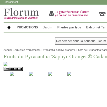
Chargement...
PROMOTIONS
Jardin
Plantes par type
Balcon et Ter
Accueil
>
Arbustes d'ornement
>
Pyracantha 'saphyr orange'
>
Photo de Pyracantha 'sap
Fruits du Pyracantha 'Saphyr Orange' ® Cadan