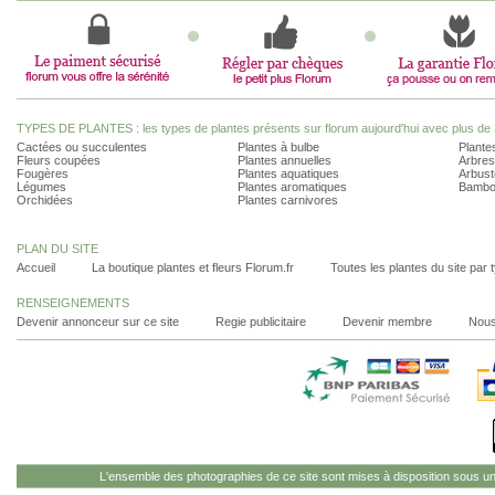
TYPES DE PLANTES : les types de plantes présents sur florum aujourd'hui avec plus de 
Cactées ou succulentes
Plantes à bulbe
Plantes
Fleurs coupées
Plantes annuelles
Arbres
Fougères
Plantes aquatiques
Arbust
Légumes
Plantes aromatiques
Bambo
Orchidées
Plantes carnivores
PLAN DU SITE
Accueil
La boutique plantes et fleurs Florum.fr
Toutes les plantes du site par 
RENSEIGNEMENTS
Devenir annonceur sur ce site
Regie publicitaire
Devenir membre
Nous
L'ensemble des photographies de ce site sont mises à disposition sous u