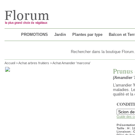
Chargement...
PROMOTIONS
Jardin
Plantes par type
Balcon et Ter
Accueil
>
Achat arbres fruitiers
>
Achat Amandier 'marcona'
Prunus 
(Amandier '
L'amandier '
maladies. Le
qualité et la
CONDIT
Guide des c
Présentation
Taille : H : 
Livraison :
Délai de livr