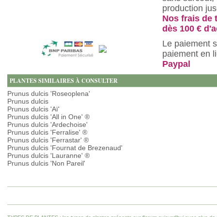
production ju
Nos frais de 
dès 100 € d'a
Le paiement s
paiement en l
Paypal
PLANTES SIMILAIRES À CONSULTER
Prunus dulcis 'Roseoplena'
Prunus dulcis
Prunus dulcis 'Aï'
Prunus dulcis 'All in One' ®
Prunus dulcis 'Ardechoise'
Prunus dulcis 'Ferralise' ®
Prunus dulcis 'Ferrastar' ®
Prunus dulcis 'Fournat de Brezenaud'
Prunus dulcis 'Lauranne' ®
Prunus dulcis 'Non Pareil'