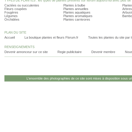
TYPES DE PLANTES : les types de plantes présents sur florum aujourd'hui avec plus de 
Cactées ou succulentes
Plantes à bulbe
Plantes
Fleurs coupées
Plantes annuelles
Arbres
Fougères
Plantes aquatiques
Arbust
Légumes
Plantes aromatiques
Bambo
Orchidées
Plantes carnivores
PLAN DU SITE
Accueil
La boutique plantes et fleurs Florum.fr
Toutes les plantes du site par 
RENSEIGNEMENTS
Devenir annonceur sur ce site
Regie publicitaire
Devenir membre
Nous
L'ensemble des photographies de ce site sont mises à disposition sous u