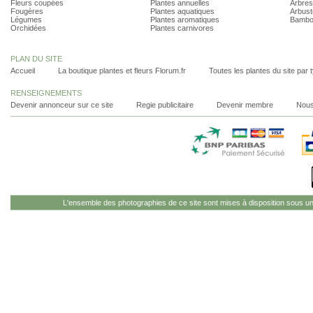
Fleurs coupées
Plantes annuelles
Arbres
Fougères
Plantes aquatiques
Arbust
Légumes
Plantes aromatiques
Bambo
Orchidées
Plantes carnivores
PLAN DU SITE
Accueil
La boutique plantes et fleurs Florum.fr
Toutes les plantes du site par 
RENSEIGNEMENTS
Devenir annonceur sur ce site
Regie publicitaire
Devenir membre
Nous
L'ensemble des photographies de ce site sont mises à disposition sous u