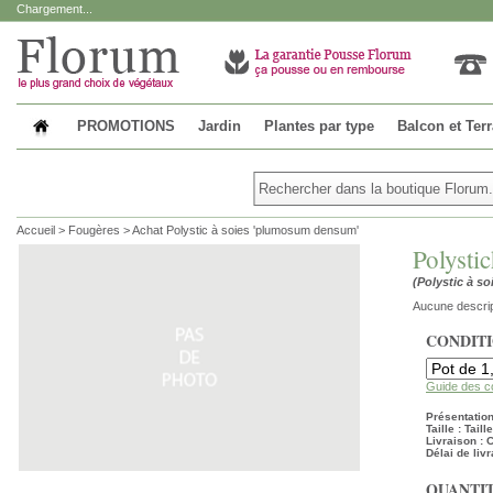
Chargement...
PROMOTIONS
Jardin
Plantes par type
Balcon et Ter
Accueil
>
Fougères
>
Achat Polystic à soies 'plumosum densum'
Polysti
(Polystic à s
Aucune descrip
CONDIT
Guide des c
Présentation 
Taille : Tail
Livraison :
Délai de livr
QUANTIT