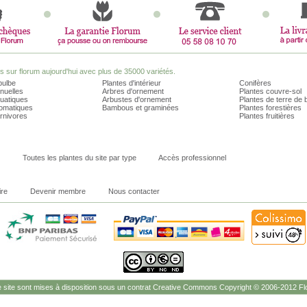
sur florum aujourd'hui avec plus de 35000 variétés.
bulbe
Plantes d'intérieur
Conifères
nuelles
Arbres d'ornement
Plantes couvre-sol
quatiques
Arbustes d'ornement
Plantes de terre de 
romatiques
Bambous et graminées
Plantes forestières
rnivores
Plantes fruitières
Toutes les plantes du site par type
Accès professionnel
ire
Devenir membre
Nous contacter
site sont mises à disposition sous un contrat Creative Commons Copyright © 2006-2012 Flo