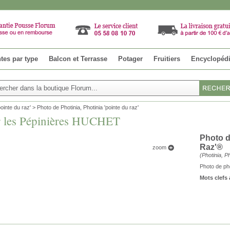
tes par type
Balcon et Terrasse
Potager
Fruitiers
Encyclopéd
pointe du raz'
>
Photo de Photinia, Photinia 'pointe du raz'
ar les Pépinières HUCHET
Photo d
Raz'®
zoom
(
Photinia
,
Ph
Photo de ph
Mots clefs