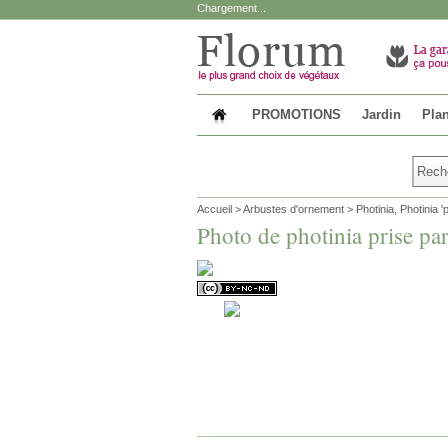
Chargement...
PROMOTIONS
Jardin
Plan
Accueil
>
Arbustes d'ornement
>
Photinia, Photinia '
Photo de photinia prise p