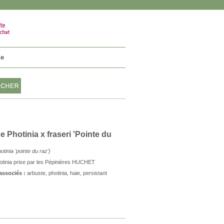
VOTRE PANIER
0 article
ie
e Photinia x fraseri 'Pointe du
otinia 'pointe du raz'
)
otinia prise par les Pépinières HUCHET
 associés :
arbuste
,
photinia
,
haie
,
persistant