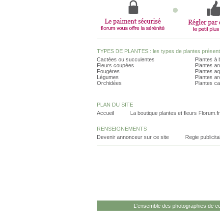
TYPES DE PLANTES : les types de plantes présents 
Cactées ou succulentes
Plantes à 
Fleurs coupées
Plantes an
Fougères
Plantes a
Légumes
Plantes a
Orchidées
Plantes ca
PLAN DU SITE
Accueil
La boutique plantes et fleurs Florum.fr
RENSEIGNEMENTS
Devenir annonceur sur ce site
Regie publicita
L'ensemble des photographies de ce 