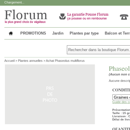
Chargement...
PROMOTIONS
Jardin
Plantes par type
Balcon et Ter
Accueil
>
Plantes annuelles
>
Achat Phaseolus multiflorus
Phaseol
(Aucun non 
Aucune descrip
CONDIT
Guide des c
Présentation
Taille : 15 
Livraison :
Délai de livr
QUANTIT