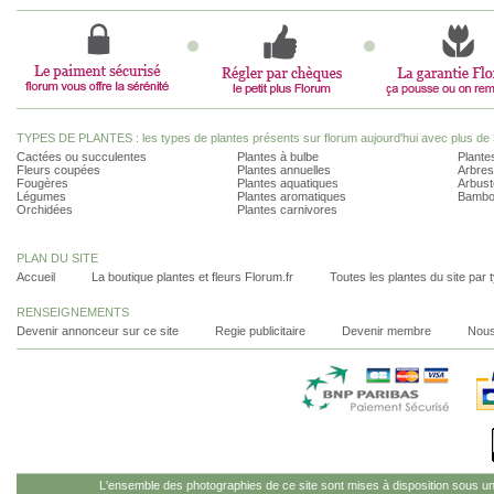
TYPES DE PLANTES : les types de plantes présents sur florum aujourd'hui avec plus de 
Cactées ou succulentes
Plantes à bulbe
Plantes
Fleurs coupées
Plantes annuelles
Arbres
Fougères
Plantes aquatiques
Arbust
Légumes
Plantes aromatiques
Bambo
Orchidées
Plantes carnivores
PLAN DU SITE
Accueil
La boutique plantes et fleurs Florum.fr
Toutes les plantes du site par 
RENSEIGNEMENTS
Devenir annonceur sur ce site
Regie publicitaire
Devenir membre
Nous
L'ensemble des photographies de ce site sont mises à disposition sous u