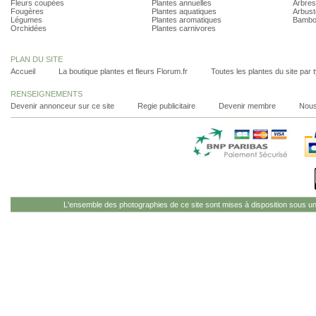
Fleurs coupées
Plantes annuelles
Arbres
Fougères
Plantes aquatiques
Arbust
Légumes
Plantes aromatiques
Bambo
Orchidées
Plantes carnivores
PLAN DU SITE
Accueil
La boutique plantes et fleurs Florum.fr
Toutes les plantes du site par 
RENSEIGNEMENTS
Devenir annonceur sur ce site
Regie publicitaire
Devenir membre
Nous
L'ensemble des photographies de ce site sont mises à disposition sous u