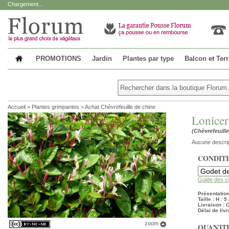
Chargement...
PROMOTIONS
Jardin
Plantes par type
Balcon et Ter
Accueil
>
Plantes grimpantes
>
Achat Chèvrefeuille de chine
Lonicer
(Chèvrefeuille
Aucune descrip
CONDIT
Guide des c
Présentation
Taille : H : 
Livraison :
Délai de livr
zoom
QUANTIT