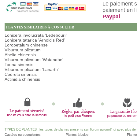
Le paiement s
paiement en l
Paypal
PLANTES SIMILAIRES À CONSULTER
Lonicera involucrata 'Ledebourii'
Lonicera tatarica 'Arnold's Red'
Loropetalum chinense
Viburnum plicatum
Abelia chinensis
Viburnum plicatum 'Watanabe'
Toona sinensis
Viburnum plicatum 'Lanarth'
Cedrela sinensis
Actinidia chinensis
TYPES DE PLANTES : les types de plantes présents sur florum aujourd'hui avec plus de 
Cactées ou succulentes
Plantes à bulbe
Plantes