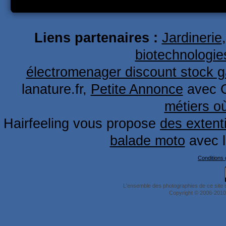
Liens partenaires :
Jardinerie
biotechnologie
électromenager discount stock g
lanature.fr,
Petite Annonce
avec 
métiers o
Hairfeeling vous propose
des extent
balade moto
avec 
Conditions g
L'ensemble des photographies de ce site 
Copyright © 2006-2010 