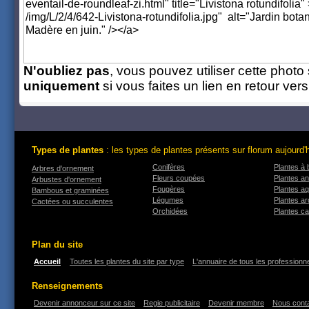
N'oubliez pas
, vous pouvez utiliser cette photo 
uniquement
si vous faites un lien en retour ver
Types de plantes
: les types de plantes présents sur florum aujourd'
Conifères
Plantes à 
Arbres d'ornement
Fleurs coupées
Plantes an
Arbustes d'ornement
Fougères
Plantes a
Bambous et graminées
Légumes
Plantes a
Cactées ou succulentes
Orchidées
Plantes ca
Plan du site
Accueil
Toutes les plantes du site par type
L'annuaire de tous les professionne
Renseignements
Devenir annonceur sur ce site
Regie publicitaire
Devenir membre
Nous cont