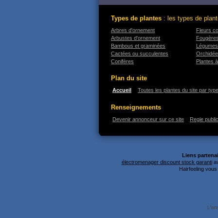
Types de plantes
: les types de plant
Arbres d'ornement
Fleurs c
Arbustes d'ornement
Fougère
Bambous et graminées
Légumes
Cactées ou succulentes
Orchidé
Conifères
Plantes à
Plan du site
Accueil
Toutes les plantes du site par typ
Renseignements
Devenir annonceur sur ce site
Regie public
Liens partenai
électromenager discount stock garanti
av
Hairfeeling vou
L'en