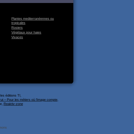
Plantes mediterranéennes ou
tropicales
Rosiers
Végétaux pour haies
Vivaces
es éditions TI,
rut – Pour les métiers où l’image compte
,
te,
Reaktiv-zone
mmons