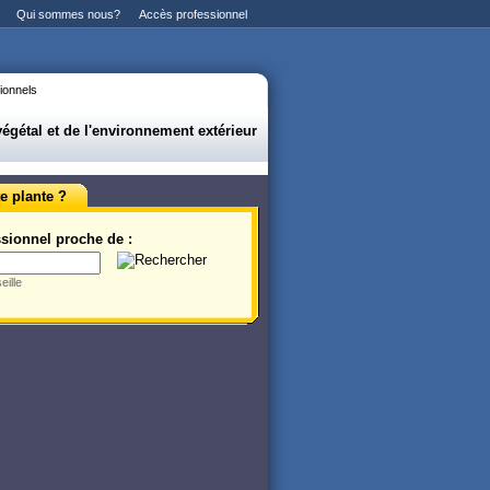
Qui sommes nous?
Accès professionnel
ionnels
gétal et de l'environnement extérieur
e plante ?
sionnel proche de :
eille