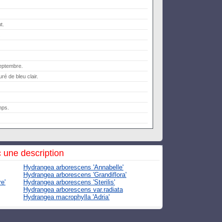
t.
.
septembre.
ré de bleu clair.
mps.
 une description
Hydrangea arborescens 'Annabelle'
Hydrangea arborescens 'Grandiflora'
e'
Hydrangea arborescens 'Sterilis'
Hydrangea arborescens var.radiata
Hydrangea macrophylla 'Adria'