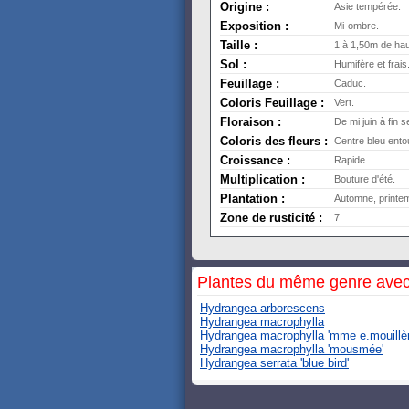
Origine :
Asie tempérée.
Exposition :
Mi-ombre.
Taille :
1 à 1,50m de hau
Sol :
Humifère et frais
Feuillage :
Caduc.
Coloris Feuillage :
Vert.
Floraison :
De mi juin à fin 
Coloris des fleurs :
Centre bleu entou
Croissance :
Rapide.
Multiplication :
Bouture d'été.
Plantation :
Automne, printe
Zone de rusticité :
7
Plantes du même genre avec
Hydrangea arborescens
Hydrangea macrophylla
Hydrangea macrophylla 'mme e.mouillèr
Hydrangea macrophylla 'mousmée'
Hydrangea serrata 'blue bird'