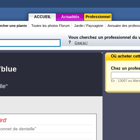
ACCUEIL
Actualités
Professionnel
rcher une plante
Toutes les photos Florum
Jardin / Paysagiste
Annuaire des profess
Vous cherchez un professionnel du vé
?
C'est ici !
Où acheter cett
'blue
Chez un profes
Ex : 13007 ou Mars
le"
rd'
bonnet de dentelle"