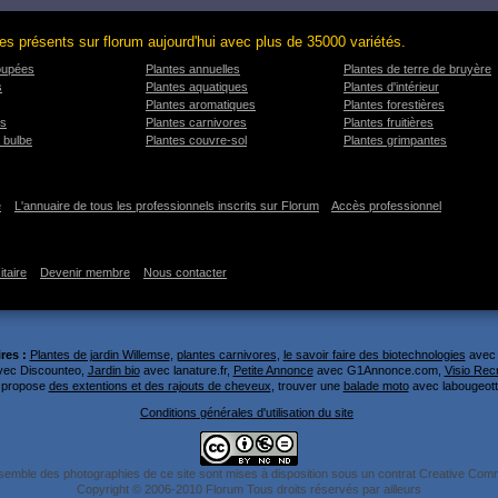
es présents sur florum aujourd'hui avec plus de 35000 variétés.
oupées
Plantes annuelles
Plantes de terre de bruyère
s
Plantes aquatiques
Plantes d'intérieur
Plantes aromatiques
Plantes forestières
es
Plantes carnivores
Plantes fruitières
 bulbe
Plantes couvre-sol
Plantes grimpantes
e
L'annuaire de tous les professionnels inscrits sur Florum
Accès professionnel
itaire
Devenir membre
Nous contacter
res :
Plantes de jardin Willemse
,
plantes carnivores
,
le savoir faire des biotechnologies
avec l
ec Discounteo,
Jardin bio
avec lanature.fr,
Petite Annonce
avec G1Annonce.com,
Visio Rec
s propose
des extentions et des rajouts de cheveux
, trouver une
balade moto
avec labougeot
Conditions générales d'utilisation du site
semble des photographies de ce site sont mises à disposition sous un contrat Creative Co
Copyright © 2006-2010 Florum Tous droits réservés par ailleurs