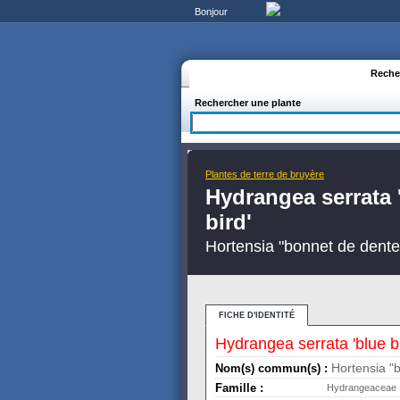
Bonjour
Reche
Rechercher une plante
Plantes de terre de bruyère
Hydrangea serrata 
bird'
Hortensia "bonnet de dentel
FICHE D'IDENTITÉ
Hydrangea serrata 'blue bi
Hortensia "
Nom(s) commun(s) :
Famille :
Hydrangeaceae