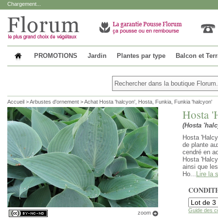
Chargement...
PROMOTIONS
Jardin
Plantes par type
Balcon et Ter
Accueil
>
Arbustes d'ornement
>
Achat Hosta 'halcyon', Hosta, Funkia, Funkia 'halcyon'
Hosta '
(Hosta 'halc
Hosta 'Halcy
de plante aux
cendré en ao
Hosta 'Halcy
ainsi que le
Ho...
Lire la 
CONDIT
Guide des c
zoom