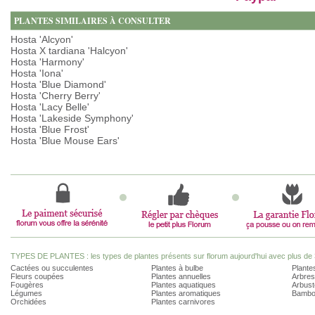
PLANTES SIMILAIRES À CONSULTER
Hosta 'Alcyon'
Hosta X tardiana 'Halcyon'
Hosta 'Harmony'
Hosta 'Iona'
Hosta 'Blue Diamond'
Hosta 'Cherry Berry'
Hosta 'Lacy Belle'
Hosta 'Lakeside Symphony'
Hosta 'Blue Frost'
Hosta 'Blue Mouse Ears'
TYPES DE PLANTES : les types de plantes présents sur florum aujourd'hui avec plus de 
Cactées ou succulentes
Plantes à bulbe
Plantes
Fleurs coupées
Plantes annuelles
Arbres
Fougères
Plantes aquatiques
Arbust
Légumes
Plantes aromatiques
Bambo
Orchidées
Plantes carnivores