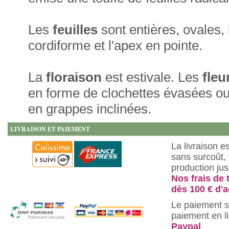
Les
feuilles
sont entières, ovales,
cordiforme et l'apex en pointe.
La
floraison
est estivale. Les
fleu
en forme de clochettes évasées ou
en grappes inclinées.
LIVRAISON ET PAIEMENT
La livraison e
sans surcoût, 
production ju
Nos frais de 
dès 100 € d'a
Le paiement s
paiement en l
Paypal