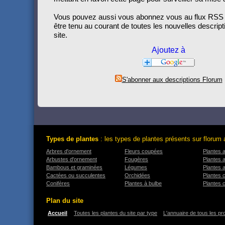
Vous pouvez aussi vous abonnez vous au flux RSS 
être tenu au courant de toutes les nouvelles descript
site.
S'abonner aux descriptions Florum
Types de plantes
: les types de plantes présents sur florum 
Arbres d'ornement
Fleurs coupées
Plantes 
Arbustes d'ornement
Fougères
Plantes 
Bambous et graminées
Légumes
Plantes 
Cactées ou succulentes
Orchidées
Plantes 
Conifères
Plantes à bulbe
Plantes 
Plan du site
Accueil
Toutes les plantes du site par type
L'annuaire de tous les pr