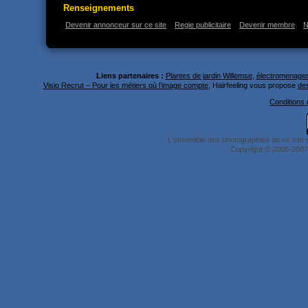
Renseignements
Devenir annonceur sur ce site
Regie publicitaire
Devenir membre
N
Liens partenaires :
Plantes de jardin Willemse
,
électromenager 
Visio Recrut – Pour les métiers où l’image compte
, Hairfeeling vous propose
des
Conditions g
L'ensemble des photographies de ce site 
Copyright © 2006-2007 