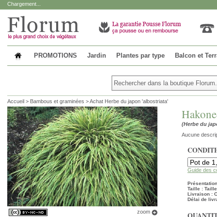
Chargement...
PROMOTIONS
Jardin
Plantes par type
Balcon et Ter
Accueil
>
Bambous et graminées
>
Achat Herbe du japon 'albostriata'
Hakonec
(Herbe du japo
Aucune descrip
CONDIT
Guide des c
Présentation 
Taille : Tail
Livraison :
Délai de livr
zoom
QUANTIT