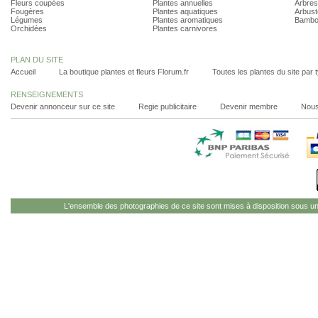
Fleurs coupées
Plantes annuelles
Arbres
Fougères
Plantes aquatiques
Arbust
Légumes
Plantes aromatiques
Bambo
Orchidées
Plantes carnivores
PLAN DU SITE
Accueil
La boutique plantes et fleurs Florum.fr
Toutes les plantes du site par 
RENSEIGNEMENTS
Devenir annonceur sur ce site
Regie publicitaire
Devenir membre
Nous
L'ensemble des photographies de ce site sont mises à disposition sous u