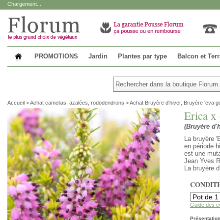
Chargement...
PROMOTIONS
Jardin
Plantes par type
Balcon et Ter
Accueil
>
Achat camelias, azalées, rododendrons
>
Achat Bruyère d'hiver, Bruyère 'eva go
Erica x
(Bruyère d'h
La bruyère '
en période h
est une muta
Jean Yves R
La bruyère d'
CONDIT
Guide des c
Présentation 