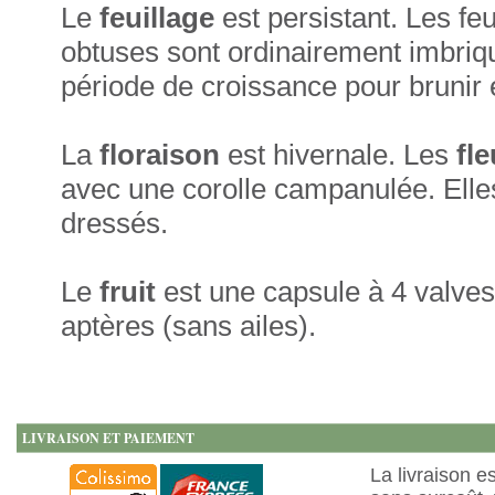
Le
feuillage
est persistant. Les fe
obtuses sont ordinairement imbriqué
période de croissance pour brunir 
La
floraison
est hivernale. Les
fl
avec une corolle campanulée. Elle
dressés.
Le
fruit
est une capsule à 4 valve
aptères (sans ailes).
LIVRAISON ET PAIEMENT
La livraison e