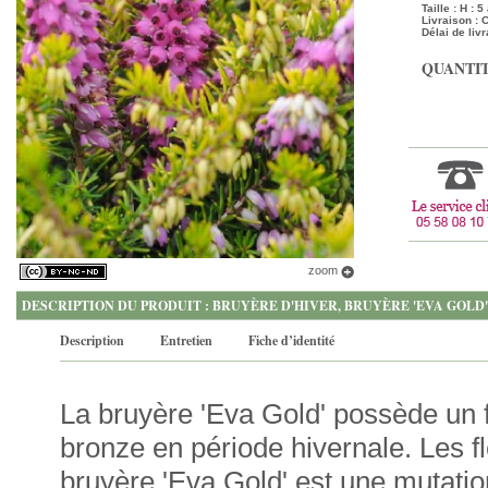
Taille : H : 
Livraison :
Délai de livr
QUANTIT
zoom
DESCRIPTION DU PRODUIT : BRUYÈRE D'HIVER, BRUYÈRE 'EVA GOLD
Description
Entretien
Fiche d’identité
La bruyère 'Eva Gold' possède un f
bronze en période hivernale. Les f
bruyère 'Eva Gold' est une mutation