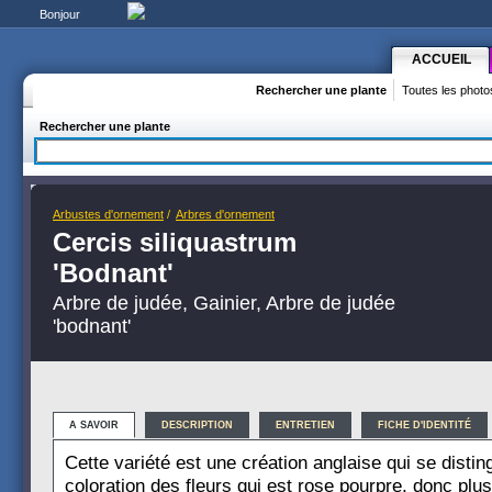
Bonjour
ACCUEIL
Rechercher une plante
Toutes les photo
Rechercher une plante
Arbustes d'ornement
/
Arbres d'ornement
Cercis siliquastrum
'Bodnant'
Arbre de judée, Gainier, Arbre de judée
'bodnant'
A SAVOIR
DESCRIPTION
ENTRETIEN
FICHE D'IDENTITÉ
Cette variété est une création anglaise qui se disti
coloration des fleurs qui est rose pourpre, donc plu