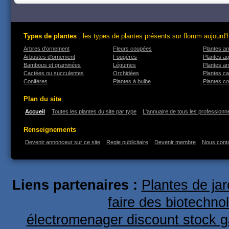
Types de plantes
: les types de plantes présents sur florum aujourd'
Arbres d'ornement
Fleurs coupées
Plantes an
Arbustes d'ornement
Fougères
Plantes a
Bambous et graminées
Légumes
Plantes a
Cactées ou succulentes
Orchidées
Plantes ca
Conifères
Plantes à bulbe
Plantes co
Plan du site
Accueil
Toutes les plantes du site par type
L'annuaire de tous les professionne
Renseignements
Devenir annonceur sur ce site
Regie publicitaire
Devenir membre
Nous cont
Liens partenaires :
Plantes de ja
faire des biotechno
électromenager discount stock g