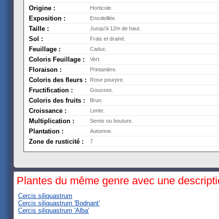
Origine :
Horticole.
Exposition :
Ensoleillée.
Taille :
Jusqu'à 12m de haut.
Sol :
Frais et drainé.
Feuillage :
Caduc.
Coloris Feuillage :
Vert.
Floraison :
Printanière.
Coloris des fleurs :
Rose pourpre.
Fructification :
Gousses.
Coloris des fruits :
Brun.
Croissance :
Lente.
Multiplication :
Semis ou bouture.
Plantation :
Automne.
Zone de rusticité :
7
Plantes du même genre avec une descript
Cercis siliquastrum
Cercis siliquastrum 'Bodnant'
Cercis siliquastrum 'Alba'