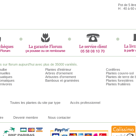
Pot de 5 litr
H : 40 à 60
sur florum aujourd'hui avec plus de 35000 variétés.
bulbe
Plantes d'intérieur
Conifères
nuelles
Arbres d'ornement
Plantes couvre-sol
quatiques
Arbustes d'ornement
Plantes de terre de 
romatiques
Bambous et graminées
Plantes forestières
rnivores
Plantes fruitières
Toutes les plantes du site par type
Accès professionnel
ire
Devenir membre
Nous contacter