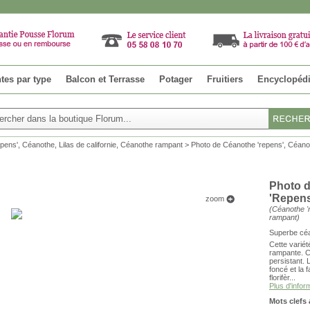
tes par type
Balcon et Terrasse
Potager
Fruitiers
Encyclopéd
pens', Céanothe, Lilas de californie, Céanothe rampant
>
Photo de Céanothe 'repens', Céanot
Photo d
'Repens
zoom
(
Céanothe '
rampant
)
Superbe cé
Cette varié
rampante. C'
persistant. 
foncé et la 
florifèr...
Plus d'infor
Mots clefs