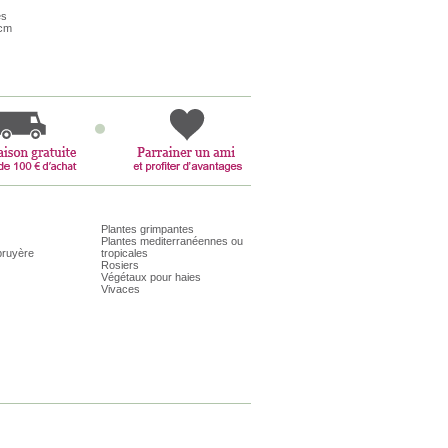
es
 cm
Plantes grimpantes
Plantes mediterranéennes ou
bruyère
tropicales
Rosiers
Végétaux pour haies
Vivaces