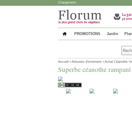
Chargement...
PROMOTIONS
Jardin
Plan
Accueil
>
Arbustes d'ornement
>
Achat Céanothe 're
Superbe céanothe rampant