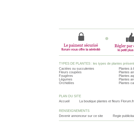
TYPES DE PLANTES : les types de plantes présents 
Cactées ou succulentes
Plantes à 
Fleurs coupées
Plantes an
Fougères
Plantes a
Légumes
Plantes a
Orchidées
Plantes ca
PLAN DU SITE
Accueil
La boutique plantes et fleurs Florum.fr
RENSEIGNEMENTS
Devenir annonceur sur ce site
Regie publicita