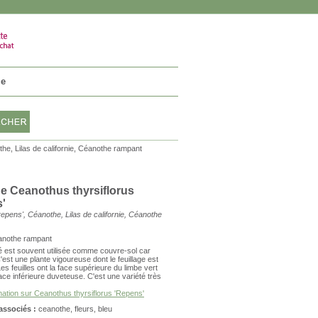
VOTRE PANIER
0 article
ie
he, Lilas de californie, Céanothe rampant
e Ceanothus thyrsiflorus
'
repens'
,
Céanothe
,
Lilas de californie
,
Céanothe
anothe rampant
té est souvent utilisée comme couvre-sol car
est une plante vigoureuse dont le feuillage est
Les feuilles ont la face supérieure du limbe vert
face inférieure duveteuse. C'est une variété très
mation sur Ceanothus thyrsiflorus 'Repens'
 associés :
ceanothe
,
fleurs
,
bleu