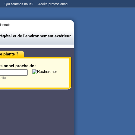
Qui sommes nous?
Accès professionnel
ionnels
gétal et de l'environnement extérieur
e plante ?
sionnel proche de :
eille