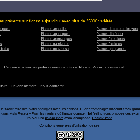
es présents sur florum aujourd'hui avec plus de 35000 variétés.
oupées
Plantes annuelles
Plantes de terre de bruyère
s
Plantes aquatiques
Plantes d'intérieur
Plantes aromatiques
Plantes forestières
es
Plantes carnivores
Plantes fruitières
 bulbe
Plantes couvre-sol
Plantes grimpantes
e
L'annuaire de tous les professionnels inscrits sur Florum
Accès professionnel
itaire
Devenir membre
Nous contacter
,
le savoir faire des biotechnologies
avec les éditions TI,
électromenager discount stock garan
.com,
Visio Recrut – Pour les métiers où l’image compte
, Hairfeeling vous propose
des exten
trouver une
balade moto
avec labougeotte,
Reaktiv-zone
Conditions générales d'utilisation du site