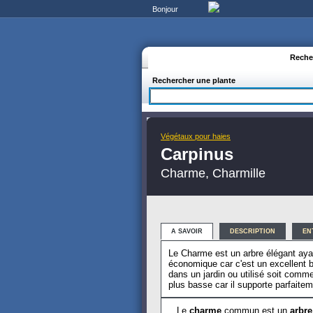
Bonjour
Reche
Rechercher une plante
Végétaux pour haies
Carpinus
Charme, Charmille
A SAVOIR
DESCRIPTION
EN
Le Charme est un arbre élégant ayant
économique car c'est un excellent bo
dans un jardin ou utilisé soit comm
plus basse car il supporte parfaitemen
Le
charme
commun est un
arbre