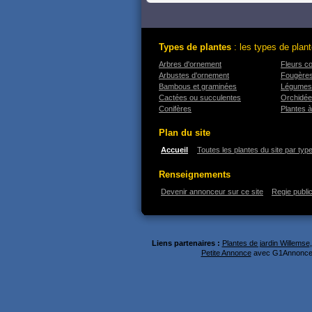
Types de plantes
: les types de plant
Arbres d'ornement
Fleurs c
Arbustes d'ornement
Fougère
Bambous et graminées
Légumes
Cactées ou succulentes
Orchidé
Conifères
Plantes à
Plan du site
Accueil
Toutes les plantes du site par typ
Renseignements
Devenir annonceur sur ce site
Regie public
Liens partenaires :
Plantes de jardin Willemse
Petite Annonce
avec G1Annonce