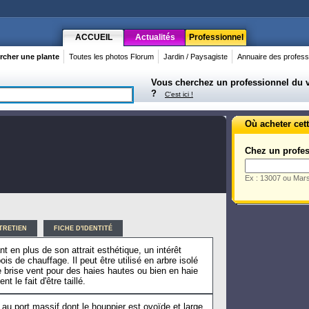
ACCUEIL
Actualités
Professionnel
rcher une plante
Toutes les photos Florum
Jardin / Paysagiste
Annuaire des profess
Vous cherchez un professionnel du vé
?
C'est ici !
Où acheter cett
Chez un profes
Ex : 13007 ou Mars
TRETIEN
FICHE D'IDENTITÉ
 en plus de son attrait esthétique, un intérêt
is de chauffage. Il peut être utilisé en arbre isolé
e brise vent pour des haies hautes ou bien en haie
t le fait d'être taillé.
au port massif dont le houppier est ovoïde et large.