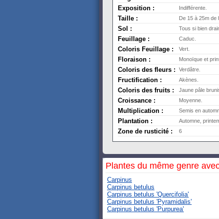
Exposition :
Indifférente.
Taille :
De 15 à 25m de h
Sol :
Tous si bien drai
Feuillage :
Caduc.
Coloris Feuillage :
Vert.
Floraison :
Monoïque et prin
Coloris des fleurs :
Verdâtre.
Fructification :
Akènes.
Coloris des fruits :
Jaune pâle bruni
Croissance :
Moyenne.
Multiplication :
Semis en automn
Plantation :
Automne, printe
Zone de rusticité :
6
Plantes du même genre avec
Carpinus
Carpinus betulus
Carpinus betulus 'Quercifolia'
Carpinus betulus 'Pyramidalis'
Carpinus betulus 'Purpurea'