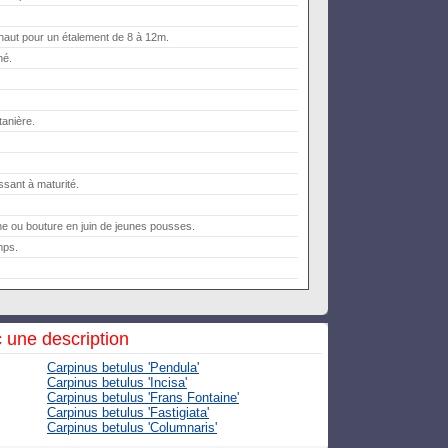
aut pour un étalement de 8 à 12m.
né.
tanière.
ssant à maturité.
e ou bouture en juin de jeunes pousses.
mps.
 une description
Carpinus betulus 'Pendula'
Carpinus betulus 'Incisa'
Carpinus betulus 'Frans Fontaine'
Carpinus betulus 'Fastigiata'
Carpinus betulus 'Columnaris'