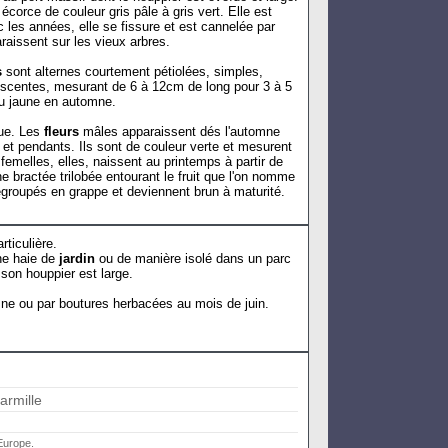
 écorce de couleur gris pâle à gris vert. Elle est
c les années, elle se fissure et est cannelée par
raissent sur les vieux arbres.
s
sont alternes courtement pétiolées, simples,
scentes, mesurant de 6 à 12cm de long pour 3 à 5
 au jaune en automne.
e. Les
fleurs
mâles apparaissent dés l'automne
et pendants. Ils sont de couleur verte et mesurent
femelles, elles, naissent au printemps à partir de
ne bractée trilobée entourant le fruit que l'on nomme
regroupés en grappe et deviennent brun à maturité.
rticulière.
une haie de
jardin
ou de manière isolé dans un parc
 son houppier est large.
e ou par boutures herbacées au mois de juin.
rmille
Europe.