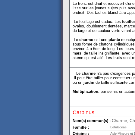
Le tronc est droit et recouvert d'une
lisse sur les jeunes sujets puis ave
endroit. Des taches blanchâtre appa
Le feuillage est caduc. Les
feuille
ovales, doublement dentées, marce
de large et de couleur verte virant
Le
charme
est une
plante
monoïqu
sous forme de chatons cylindriques 
environ 4 à 6cm de long. Les fleurs 
mars, de taille insignifiante, avec u
akène qui est ailé. Les fruits sont 
Le
charme
n'a pas d'exigences pa
Il peut être tailler pour constituer 
ou un
jardin
de taille suffisante car
Multiplication:
par semis en automn
Carpinus
Charme, Cha
Nom(s) commun(s) :
Famille :
Betulaceae
Origine :
Asie Mineure et 