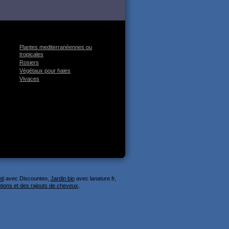
Plantes mediterranéennes ou
tropicales
Rosiers
Végétaux pour haies
Vivaces
ti
avec Discounteo,
Jardin bio
avec lanature.fr,
tions et des rajouts de cheveux
,