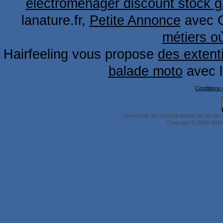
électromenager discount stock g
lanature.fr,
Petite Annonce
avec 
métiers o
Hairfeeling vous propose
des extent
balade moto
avec 
Conditions g
L'ensemble des photographies de ce site 
Copyright © 2006-2010 