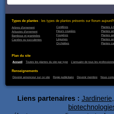
Types de plantes
: les types de plantes présents sur florum aujourd'
Conifères
Plantes à 
Arbres d'ornement
Fleurs coupées
Plantes an
Arbustes d'ornement
Fougères
Plantes a
Bambous et graminées
Légumes
Plantes a
Cactées ou succulentes
Orchidées
Plantes ca
Plan du site
Accueil
Toutes les plantes du site par type
L'annuaire de tous les professionne
Renseignements
Devenir annonceur sur ce site
Regie publicitaire
Devenir membre
Nous cont
Liens partenaires :
Jardinerie
biotechnologie