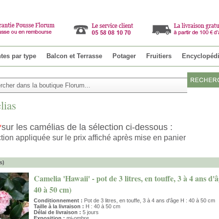
Parrainer u
tes par type
Balcon et Terrasse
Potager
Fruitiers
Encyclopéd
lias
*
sur les camélias de la sélection ci-dessous :
ion appliquée sur le prix affiché après mise en panier
s)
Camelia 'Hawaii' - pot de 3 litres, en touffe, 3 à 4 ans d'â
40 à 50 cm)
Conditionnement :
Pot de 3 litres, en touffe, 3 à 4 ans d'âge H : 40 à 50 cm
Taille à la livraison :
H : 40 à 50 cm
Délai de livraison :
5 jours
Exposition :
mi-ombre