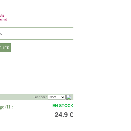
n ami et profiter d'avantages
Connectez-vous
VOTRE PANIER
0 Article 0€
ie
Trier par :
ge (H :
EN STOCK
24.9 €