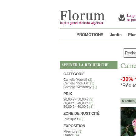
PROMOTIONS
Jardin
Plan
Came
AFFINER LA RECHERCHE
CATÉGORIE
-30%
Camelia 'Hawaii'
(2)
Camelia 'Kick Off'
(3)
*Réduct
Camelia 'Kimberley'
(1)
PRIX
20,00 €
-
30,00 €
(2)
6 article(
30,00 €
-
40,00 €
(3)
50,00 €
-
60,00 €
(1)
ZONE DE RUSTICITÉ
Rustiques
(6)
EXPOSITION
Mi-ombre
(2)
Ombre
(4)