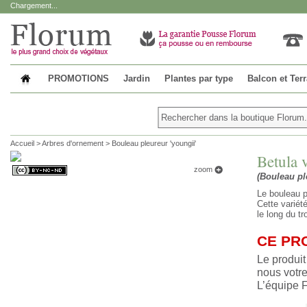
Chargement...
PROMOTIONS
Jardin
Plantes par type
Balcon et Ter
Accueil
>
Arbres d'ornement
>
Bouleau pleureur 'youngii'
Betula 
zoom
(Bouleau pl
Le bouleau p
Cette variét
le long du tr
CE PR
Le produit
nous votre
L’équipe 