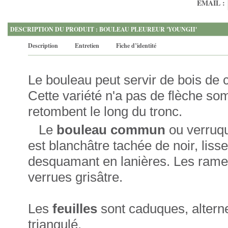
EMAIL :
DESCRIPTION DU PRODUIT : BOULEAU PLEUREUR 'YOUNGII'
Description
Entretien
Fiche d’identité
Le bouleau peut servir de bois de 
Cette variété n'a pas de flèche so
retombent le long du tronc.
Le
bouleau commun
ou verruq
est blanchâtre tachée de noir, lisse
desquamant en lanières. Les ramea
verrues grisâtre.
Les
feuilles
sont caduques, alterne
triangulé.