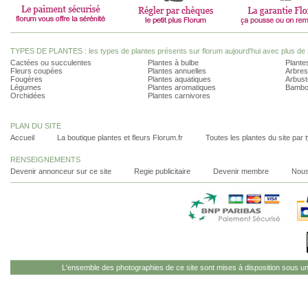
TYPES DE PLANTES : les types de plantes présents sur florum aujourd'hui avec plus de 
Cactées ou succulentes
Plantes à bulbe
Plantes
Fleurs coupées
Plantes annuelles
Arbres
Fougères
Plantes aquatiques
Arbust
Légumes
Plantes aromatiques
Bambo
Orchidées
Plantes carnivores
PLAN DU SITE
Accueil
La boutique plantes et fleurs Florum.fr
Toutes les plantes du site par 
RENSEIGNEMENTS
Devenir annonceur sur ce site
Regie publicitaire
Devenir membre
Nous
L'ensemble des photographies de ce site sont mises à disposition sous u