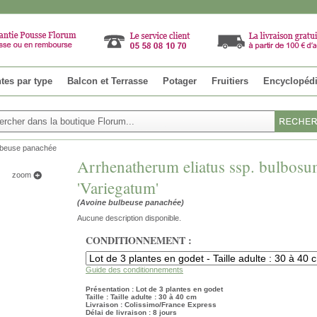
tes par type
Balcon et Terrasse
Potager
Fruitiers
Encyclopéd
lbeuse panachée
Arrhenatherum eliatus ssp. bulbos
zoom
'Variegatum'
(Avoine bulbeuse panachée)
Aucune description disponible.
CONDITIONNEMENT :
Guide des conditionnements
Présentation : Lot de 3 plantes en godet
Taille : Taille adulte : 30 à 40 cm
Livraison : Colissimo/France Express
Délai de livraison : 8 jours