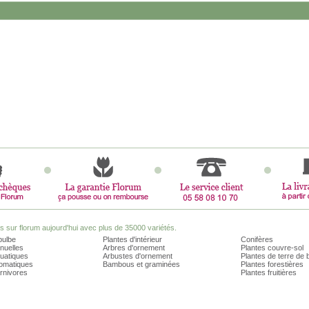
sur florum aujourd'hui avec plus de 35000 variétés.
bulbe
Plantes d'intérieur
Conifères
nuelles
Arbres d'ornement
Plantes couvre-sol
quatiques
Arbustes d'ornement
Plantes de terre de 
romatiques
Bambous et graminées
Plantes forestières
rnivores
Plantes fruitières