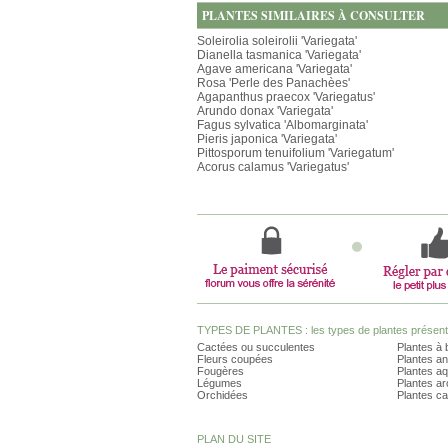
PLANTES SIMILAIRES À CONSULTER
Soleirolia soleirolii 'Variegata'
Dianella tasmanica 'Variegata'
Agave americana 'Variegata'
Rosa 'Perle des Panachèes'
Agapanthus praecox 'Variegatus'
Arundo donax 'Variegata'
Fagus sylvatica 'Albomarginata'
Pieris japonica 'Variegata'
Pittosporum tenuifolium 'Variegatum'
Acorus calamus 'Variegatus'
TYPES DE PLANTES : les types de plantes présents 
Cactées ou succulentes
Plantes à 
Fleurs coupées
Plantes an
Fougères
Plantes a
Légumes
Plantes a
Orchidées
Plantes ca
PLAN DU SITE