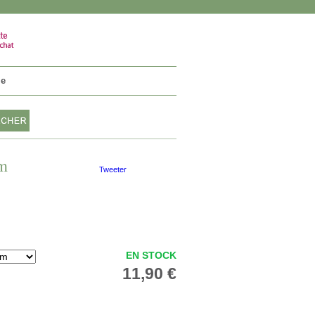
VOTRE PANIER
0 article
ie
um
Tweeter
EN STOCK
11,90 €