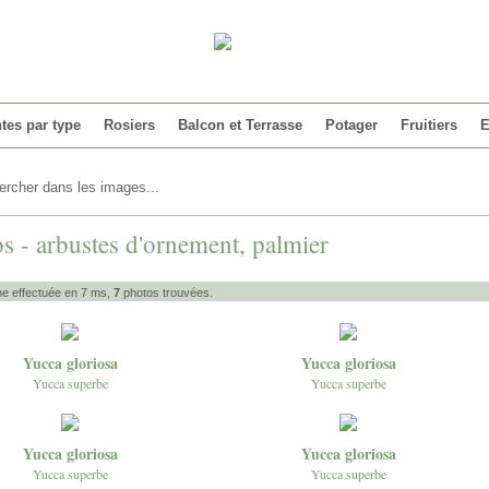
tes par type
Rosiers
Balcon et Terrasse
Potager
Fruitiers
E
s - arbustes d'ornement, palmier
e effectuée en 7 ms,
7
photos trouvées.
Yucca gloriosa
Yucca gloriosa
Yucca superbe
Yucca superbe
Yucca gloriosa
Yucca gloriosa
Yucca superbe
Yucca superbe