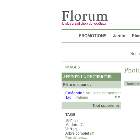
Chargement...
PROMOTIONS
Jardin
Plan
IMAGES
Photo
AFFINER LA RECHERCHE
Recherch
Filtre en cours :
Catégorie :
Arbustes d'ornement
Tag :
Palmier
X
X
Tout supprimer
TAGS
Juin
(7)
Madère
(7)
Vert
(7)
Arbre complet
(4)
Plus de tags...