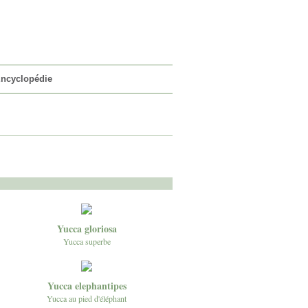
VOTRE PANIER
0 article
ncyclopédie
Yucca gloriosa
Yucca superbe
Yucca elephantipes
Yucca au pied d'éléphant