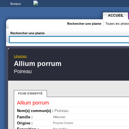
Bonjour
ACCUEIL
Rechercher une plante
Toutes les photo
Rechercher une plante
Légumes
Allium porrum
Poireau
FICHE D'IDENTITÉ
Allium porrum
Poireau
Nom(s) commun(s) :
Famille :
Alliaceae
Origine :
Proche-Orient.