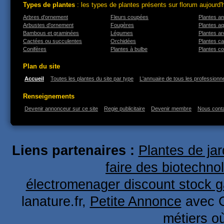
Types de plantes
: les types de plantes présents sur florum aujourd'
Arbres d'ornement
Fleurs coupées
Plantes an
Arbustes d'ornement
Fougères
Plantes a
Bambous et graminées
Légumes
Plantes a
Cactées ou succulentes
Orchidées
Plantes ca
Conifères
Plantes à bulbe
Plantes co
Plan du site
Accueil
Toutes les plantes du site par type
L'annuaire de tous les professionne
Renseignements
Devenir annonceur sur ce site
Regie publicitaire
Devenir membre
Nous cont
Liens partenaires :
Plantes de ja
faire des biotechno
électromenager discount stock g
lanature.fr,
Petite Annonce
avec 
métiers o