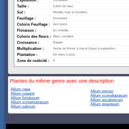
Exposition :
Ensoleillée.
Taille :
0,60m de haut.
Sol :
Meuble, frais et humifère.
Feuillage :
Persistant.
Coloris Feuillage :
Vert foncé.
Floraison :
En ombelle.
Coloris des fleurs :
Blanc verdâtre.
Croissance :
Rapide.
Multiplication :
Semis de février à mai et d'aout à septembre..
Plantation :
De mars à aout.
Zone de rusticité :
8
Plantes du même genre avec une description
Allium cepa
Allium porrum
Allium cowanii
Allium scorodoprasum
Allium fistulosum
Allium ascalonicum
Allium schoenoprasum
Allium giganteum
Allium sativum