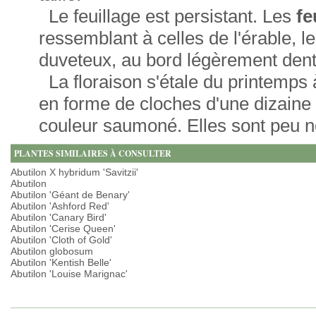
Le feuillage est persistant. Les
fe
ressemblant à celles de l'érable, l
duveteux, au bord légèrement dent
La floraison s'étale du printemps
en forme de cloches d'une dizaine 
couleur saumoné. Elles sont peu 
PLANTES SIMILAIRES À CONSULTER
Abutilon X hybridum 'Savitzii'
Abutilon
Abutilon 'Géant de Benary'
Abutilon 'Ashford Red'
Abutilon 'Canary Bird'
Abutilon 'Cerise Queen'
Abutilon 'Cloth of Gold'
Abutilon globosum
Abutilon 'Kentish Belle'
Abutilon 'Louise Marignac'