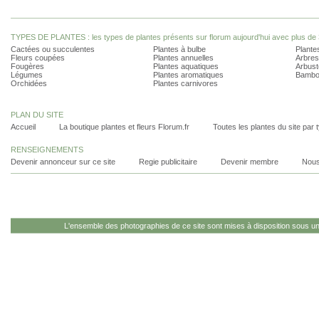
TYPES DE PLANTES : les types de plantes présents sur florum aujourd'hui avec plus de 
Cactées ou succulentes
Plantes à bulbe
Plantes
Fleurs coupées
Plantes annuelles
Arbres
Fougères
Plantes aquatiques
Arbust
Légumes
Plantes aromatiques
Bambo
Orchidées
Plantes carnivores
PLAN DU SITE
Accueil
La boutique plantes et fleurs Florum.fr
Toutes les plantes du site par 
RENSEIGNEMENTS
Devenir annonceur sur ce site
Regie publicitaire
Devenir membre
Nous
L'ensemble des photographies de ce site sont mises à disposition sous u