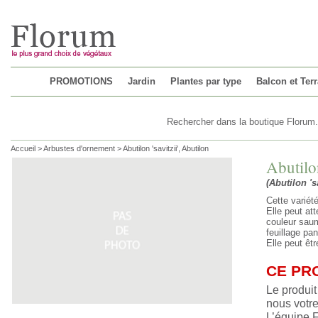
Chargement...
PROMOTIONS
Jardin
Plantes par type
Balcon et Ter
Accueil
>
Arbustes d'ornement
>
Abutilon 'savitzii', Abutilon
Abutilon
(Abutilon 's
Cette variét
Elle peut at
couleur saum
feuillage pa
Elle peut êtr
CE PR
Le produit
nous votre
L’équipe 