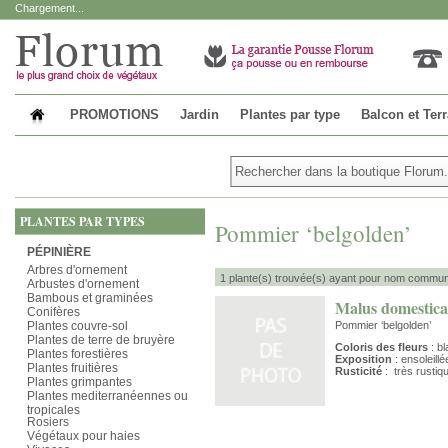
Chargement...
PROMOTIONS
Jardin
Plantes par type
Balcon et Ter
PLANTES PAR TYPES
Pommier ‘belgolden’
PÉPINIÈRE
Arbres d'ornement
1 plante(s) trouvée(s) ayant pour nom commun 
Arbustes d'ornement
Bambous et graminées
Malus domestica
Conifères
Plantes couvre-sol
Pommier ‘belgolden’
Plantes de terre de bruyère
Coloris des fleurs
: bl
Plantes forestières
Exposition
: ensoleill
Plantes fruitières
Rusticité
: très rustiq
Plantes grimpantes
Plantes mediterranéennes ou
tropicales
Rosiers
Végétaux pour haies