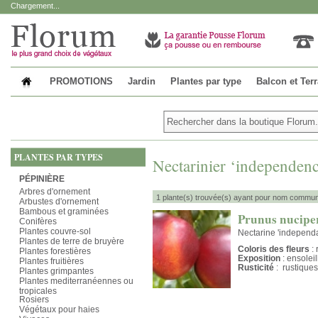
Chargement...
PROMOTIONS
Jardin
Plantes par type
Balcon et Ter
PLANTES PAR TYPES
Nectarinier ‘independenc
PÉPINIÈRE
Arbres d'ornement
1 plante(s) trouvée(s) ayant pour nom commun 
Arbustes d'ornement
Bambous et graminées
Prunus nucipe
Conifères
Plantes couvre-sol
Nectarine 'independa
Plantes de terre de bruyère
Coloris des fleurs
: 
Plantes forestières
Exposition
: ensolei
Plantes fruitières
Rusticité
: rustiques
Plantes grimpantes
Plantes mediterranéennes ou
tropicales
Rosiers
Végétaux pour haies