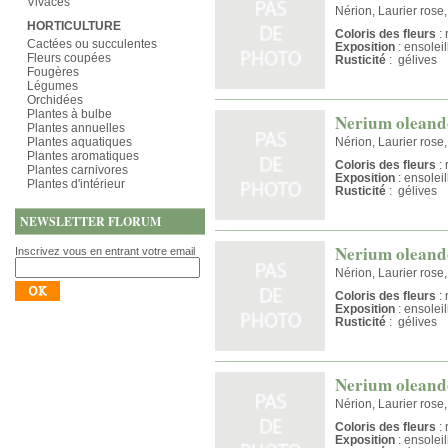
Vivaces
Nérion, Laurier rose
HORTICULTURE
Coloris des fleurs
: 
Cactées ou succulentes
Exposition
: ensolei
Fleurs coupées
Rusticité
: gélives
Fougères
Légumes
Orchidées
Plantes à bulbe
Nerium oleand
Plantes annuelles
Plantes aquatiques
Nérion, Laurier rose
Plantes aromatiques
Coloris des fleurs
: 
Plantes carnivores
Exposition
: ensolei
Plantes d'intérieur
Rusticité
: gélives
NEWSLETTER FLORUM
Nerium oleand
Inscrivez vous en entrant votre email
Nérion, Laurier rose
Coloris des fleurs
: 
Exposition
: ensolei
Rusticité
: gélives
Nerium oleand
Nérion, Laurier rose
Coloris des fleurs
: 
Exposition
: ensolei