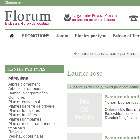
Chargement...
PROMOTIONS
Jardin
Plantes par type
Balcon et Ter
PLANTES PAR TYPES
Laurier rose
PÉPINIÈRE
Arbres d'ornement
65 plante(s) trouvée(s) ayant pour nom commun
Arbustes d'ornement
Bambous et graminées
Nerium oleand
Conifères
Plantes couvre-sol
Nérion, Laurier rose
Plantes de terre de bruyère
Coloris des fleurs
: 
Plantes forestières
Exposition
: ensolei
Plantes fruitières
Rusticité
: gélives
Plantes grimpantes
Plantes mediterranéennes ou
tropicales
Rosiers
Nerium oleand
Végétaux pour haies