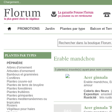
Chargement...
PROMOTIONS
Jardin
Plantes par type
Balcon et Ter
PLANTES PAR TYPES
Erable mandchou
PÉPINIÈRE
Arbres d'ornement
5 plante(s) trouvée(s) ayant pour nom commu
Arbustes d'ornement
Bambous et graminées
Acer ginnala
Conifères
Plantes couvre-sol
Erable mandchou, Er
Plantes de terre de bruyère
amour
Plantes forestières
Coloris des fleurs
: 
Plantes fruitières
Exposition
: ensolei
Plantes grimpantes
Rusticité
: très rust
Plantes mediterranéennes ou
tropicales
Rosiers
Acer ginnala '
Végétaux pour haies