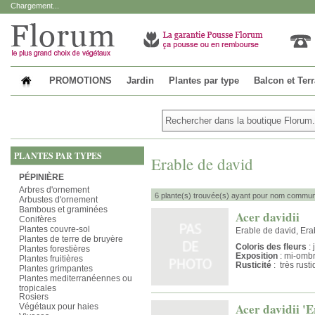
Chargement...
PROMOTIONS
Jardin
Plantes par type
Balcon et Ter
PLANTES PAR TYPES
Erable de david
PÉPINIÈRE
Arbres d'ornement
6 plante(s) trouvée(s) ayant pour nom commun 
Arbustes d'ornement
Bambous et graminées
Acer davidii
Conifères
Plantes couvre-sol
Erable de david, Era
Plantes de terre de bruyère
Coloris des fleurs
: 
Plantes forestières
Exposition
: mi-omb
Plantes fruitières
Rusticité
: très rust
Plantes grimpantes
Plantes mediterranéennes ou
tropicales
Rosiers
Acer davidii '
Végétaux pour haies