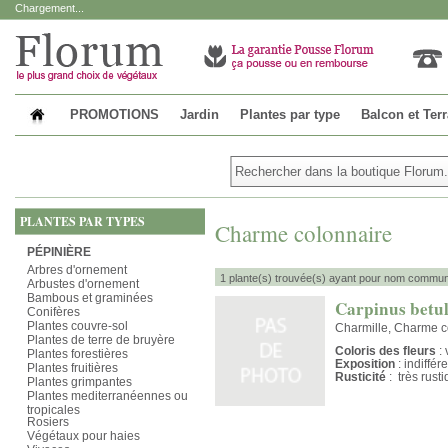
Chargement...
PROMOTIONS
Jardin
Plantes par type
Balcon et Ter
PLANTES PAR TYPES
Charme colonnaire
PÉPINIÈRE
Arbres d'ornement
1 plante(s) trouvée(s) ayant pour nom commun
Arbustes d'ornement
Bambous et graminées
Carpinus betul
Conifères
Plantes couvre-sol
Charmille, Charme 
Plantes de terre de bruyère
Coloris des fleurs
: 
Plantes forestières
Exposition
: indiffér
Plantes fruitières
Rusticité
: très rust
Plantes grimpantes
Plantes mediterranéennes ou
tropicales
Rosiers
Végétaux pour haies