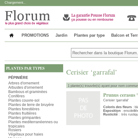
Chargement...
PROMOTIONS
Jardin
Plantes par type
Balcon et Ter
PLANTES PAR TYPES
Cerisier ‘garrafal’
PÉPINIÈRE
Arbres d'ornement
1 plante(s) trouvée(s) ayant pour nom commun : 
Arbustes d'ornement
Bambous et graminées
Prunus cerasus '
Conifères
Plantes couvre-sol
Cerisier ‘garrafal’
Plantes de terre de bruyère
Coloris des fleurs
: bl
Plantes forestières
Exposition
: ensoleillé
Plantes fruitières
Rusticité
: très rustiq
Plantes grimpantes
Plantes mediterranéennes ou
tropicales
Rosiers
Végétaux pour haies