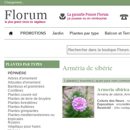
Chargement...
PROMOTIONS
Jardin
Plantes par type
Balcon et Ter
PLANTES PAR TYPES
Arméria de sibérie
PÉPINIÈRE
Arbres d'ornement
1 plante(s) trouvée(s) ayant pour nom commun 
Arbustes d'ornement
Bambous et graminées
Armeria sibirica
Conifères
Plantes couvre-sol
Arméria de sibérie, Arm
Plantes de terre de bruyère
Coloris des fleurs
: ro
Plantes forestières
Exposition
: ensoleillé
Plantes fruitières
Rusticité
: très rustiq
Plantes grimpantes
Plantes mediterranéennes ou
tropicales
Rosiers
Végétaux pour haies