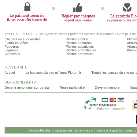
TYPES DE PLANTES : les types de plantes présents sur florum aujourd'hui avec plus de 
Cactées ou succulentes
Plantes à bulbe
Plantes
Fleurs coupées
Plantes annuelles
Arbres
Fougères
Plantes aquatiques
Arbust
Légumes
Plantes aromatiques
Bambo
Orchidées
Plantes carnivores
PLAN DU SITE
Accueil
La boutique plantes et fleurs Florum.fr
Toutes les plantes du site par 
RENSEIGNEMENTS
Devenir annonceur sur ce site
Regie publicitaire
Devenir membre
Nous
L'ensemble des photographies de ce site sont mises à disposition sous u