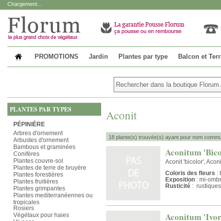
Chargement...
PROMOTIONS
Jardin
Plantes par type
Balcon et Ter
PLANTES PAR TYPES
Aconit
PÉPINIÈRE
Arbres d'ornement
18 plante(s) trouvée(s) ayant pour nom commun
Arbustes d'ornement
Bambous et graminées
Aconitum 'Bico
Conifères
Plantes couvre-sol
Aconit 'bicolor', Aconi
Plantes de terre de bruyère
Coloris des fleurs
: 
Plantes forestières
Exposition
: mi-omb
Plantes fruitières
Rusticité
: rustiques
Plantes grimpantes
Plantes mediterranéennes ou
tropicales
Rosiers
Aconitum 'Ivor
Végétaux pour haies