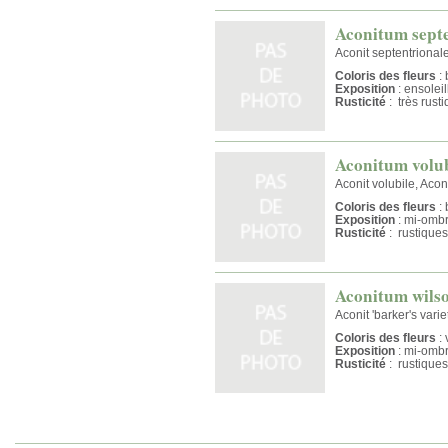
Aconitum septe
Aconit septentrionale 
Coloris des fleurs
: 
Exposition
: ensolei
Rusticité
: très rust
Aconitum volub
Aconit volubile, Acon
Coloris des fleurs
: 
Exposition
: mi-omb
Rusticité
: rustiques
Aconitum wilso
Aconit 'barker's variet
Coloris des fleurs
: 
Exposition
: mi-omb
Rusticité
: rustiques