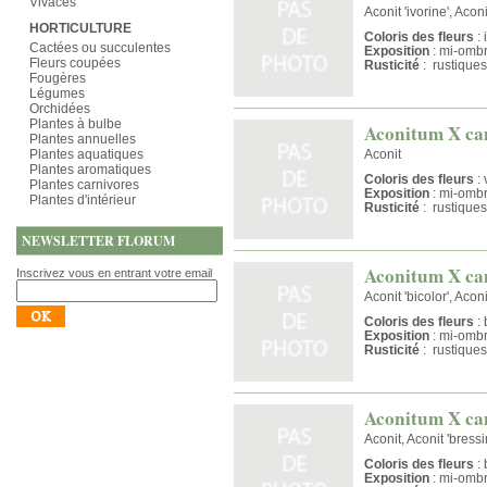
Vivaces
Aconit 'ivorine', Aconi
HORTICULTURE
Coloris des fleurs
: 
Cactées ou succulentes
Exposition
: mi-omb
Fleurs coupées
Rusticité
: rustiques
Fougères
Légumes
Orchidées
Plantes à bulbe
Aconitum X 
Plantes annuelles
Plantes aquatiques
Aconit
Plantes aromatiques
Coloris des fleurs
: 
Plantes carnivores
Exposition
: mi-omb
Plantes d'intérieur
Rusticité
: rustiques
NEWSLETTER FLORUM
Aconitum X ca
Inscrivez vous en entrant votre email
Aconit 'bicolor', Aconi
Coloris des fleurs
: 
Exposition
: mi-omb
Rusticité
: rustiques
Aconitum X ca
Aconit, Aconit 'bress
Coloris des fleurs
: 
Exposition
: mi-omb