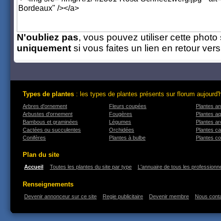
N'oubliez pas
, vous pouvez utiliser cette photo 
uniquement
si vous faites un lien en retour ver
Types de plantes
: les types de plantes présents sur florum aujourd'
Arbres d'ornement
Fleurs coupées
Plantes an
Arbustes d'ornement
Fougères
Plantes a
Bambous et graminées
Légumes
Plantes a
Cactées ou succulentes
Orchidées
Plantes ca
Conifères
Plantes à bulbe
Plantes co
Plan du site
Accueil
Toutes les plantes du site par type
L'annuaire de tous les professionne
Renseignements
Devenir annonceur sur ce site
Regie publicitaire
Devenir membre
Nous cont