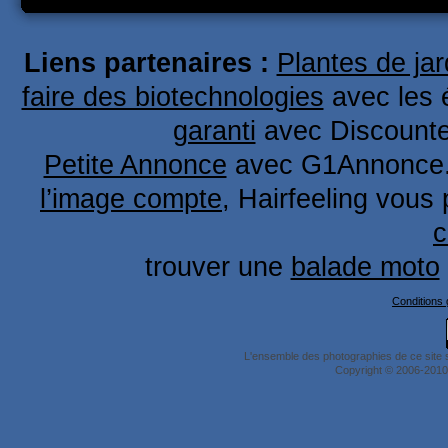
Liens partenaires :
Plantes de ja
faire des biotechnologies
avec les é
garanti
avec Discount
Petite Annonce
avec G1Annonce
l’image compte
, Hairfeeling vous
c
trouver une
balade moto
Conditions g
L'ensemble des photographies de ce site 
Copyright © 2006-2010 