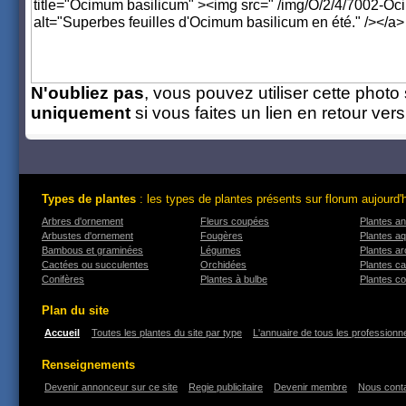
N'oubliez pas
, vous pouvez utiliser cette photo 
uniquement
si vous faites un lien en retour ver
Types de plantes
: les types de plantes présents sur florum aujourd'
Arbres d'ornement
Fleurs coupées
Plantes an
Arbustes d'ornement
Fougères
Plantes a
Bambous et graminées
Légumes
Plantes a
Cactées ou succulentes
Orchidées
Plantes ca
Conifères
Plantes à bulbe
Plantes co
Plan du site
Accueil
Toutes les plantes du site par type
L'annuaire de tous les professionne
Renseignements
Devenir annonceur sur ce site
Regie publicitaire
Devenir membre
Nous cont