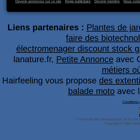
Devenir annonceur sur ce site
Regie publicitaire
Devenir membre
Nous cont
Liens partenaires :
Plantes de ja
faire des biotechno
électromenager discount stock g
lanature.fr,
Petite Annonce
avec 
métiers o
Hairfeeling vous propose
des extent
balade moto
avec 
Conditions g
L'ensemble des photographies de ce site 
Copyright © 2006-2010 