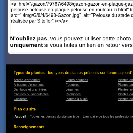
N'oubliez pas
, vous pouvez utiliser cette photo 
uniquement
si vous faites un lien en retour ver
Types de plantes
: les types de plantes présents sur florum aujourd'
Arbres d'ornement
Fleurs coupées
Plantes an
Arbustes d'ornement
Fougères
Plantes a
Bambous et graminées
Légumes
Plantes a
Cactées ou succulentes
Orchidées
Plantes ca
Conifères
Plantes à bulbe
Plantes co
Plan du site
Accueil
Toutes les plantes du site par type
L'annuaire de tous les professionne
Renseignements